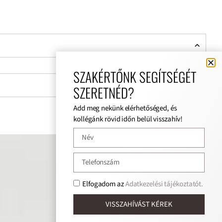
SZAKÉRTŐNK SEGÍTSÉGÉT
SZERETNÉD?
Add meg nekünk elérhetőséged, és
kollégánk rövid időn belül visszahív!
Elfogadom az
Adatkezelési tájékoztatót.
VISSZAHÍVÁST KÉREK