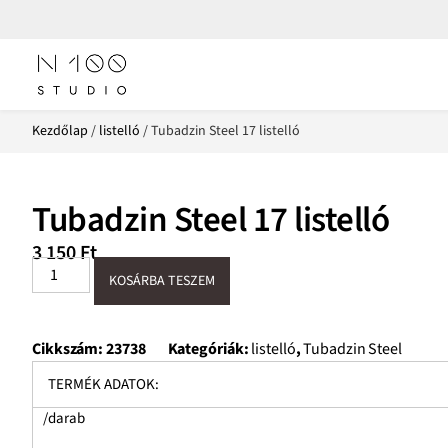
Kezdőlap
/
listelló
/ Tubadzin Steel 17 listelló
Tubadzin Steel 17 listelló
3 150
Ft
KOSÁRBA TESZEM
Cikkszám:
23738
Kategóriák:
listelló
,
Tubadzin Steel
TERMÉK ADATOK:
/darab