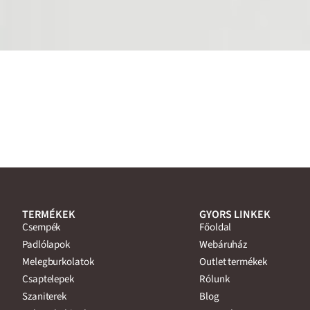
TERMÉKEK
GYORS LINKEK
Csempék
Főoldal
Padlólapok
Webáruház
Melegburkolatok
Outlet termékek
Csaptelepek
Rólunk
Szaniterek
Blog