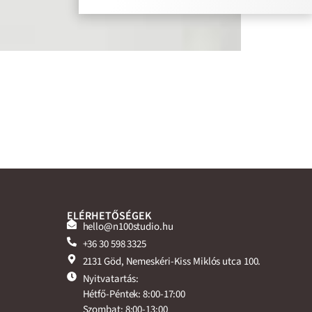
ELÉRHETŐSÉGEK
hello@n100studio.hu
+36 30 598 3325
2131 Göd, Nemeskéri-Kiss Miklós utca 100.
Nyitvatartás:
Hétfő-Péntek: 8:00-17:00
Szombat: 8:00-13:00