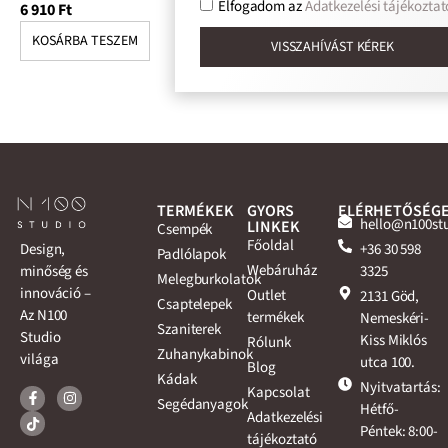
Elfogadom az
Adatkezelési tájékoztat
6 910
Ft
5 
KOSÁRBA TESZEM
K
VISSZAHÍVÁST KÉREK
TERMÉKEK
GYORS
ELÉRHETŐSÉG
hello@n100st
LINKEK
Csempék
Főoldal
+36 30 598
Design,
Padlólapok
Webáruház
3325
minőség és
Melegburkolatok
innováció –
Outlet
2131 Göd,
Csaptelepek
Az N100
termékek
Nemeskéri-
Szaniterek
Studio
Kiss Miklós
Rólunk
Zuhanykabinok
világa
utca 100.
Blog
Kádak
Nyitvatartás:
Kapcsolat
Segédanyagok
Hétfő-
Adatkezelési
Péntek: 8:00-
tájékoztató