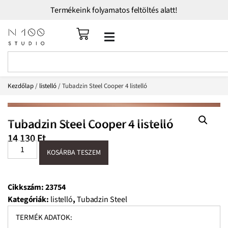
Termékeink folyamatos feltöltés alatt!
Kezdőlap
/
listelló
/ Tubadzin Steel Cooper 4 listelló
Tubadzin Steel Cooper 4 listelló
14 130
Ft
KOSÁRBA TESZEM
Cikkszám:
23754
Kategóriák:
listelló
,
Tubadzin Steel
TERMÉK ADATOK: