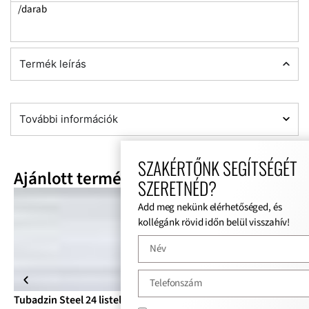
/darab
Termék leírás
További információk
SZAKÉRTŐNK SEGÍTSÉGÉT
Ajánlott termékek
SZERETNÉD?
Add meg nekünk elérhetőséged, és
kollégánk rövid időn belül visszahív!
Tubadzin Steel 24 listelló
Tub