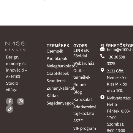
TERMÉKEK
GYORS
ELÉRHETŐSÉG
hello@n100st
LINKEK
Csempék
Főoldal
+36 30 598
Design,
Padlólapok
Webáruház
3325
minőség és
Melegburkolatok
innováció –
Outlet
2131 Göd,
Csaptelepek
Az N100
termékek
Nemeskéri-
Szaniterek
Studio
Kiss Miklós
Rólunk
Zuhanykabinok
világa
utca 100.
Blog
Kádak
Nyitvatartás:
Kapcsolat
Segédanyagok
Hétfő-
Adatkezelési
Péntek: 8:00-
tájékoztató
17:00
ÁSZF
Szombat:
VIP program
8:00-13:00