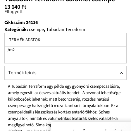
13 640
Ft
Elfogyott
Cikkszám:
24116
Kategóriák:
csempe
,
Tubadzin Terraform
TERMÉK ADATOK:
/m2
Termék leírás
A Tubadzin Terraform egy példa egy gyönyörű csempecsaládra,
amely egyesíti az összes aktuális trendet . A bevonat lehetőségei
különbözőek lehetnek: matt betoncserép, rozsdás hatású
csempe vagy hatszögletű mozaik antracit árnyalatokban. Ez a
csempe ideális klasszikus és kortárs enteriőrökhöz. Színes
árnyalatok, minták és volumetrikus textúrák széles választéka
megfigyelhető. Sima kopott vagy szigorú geometriai vonalakkal