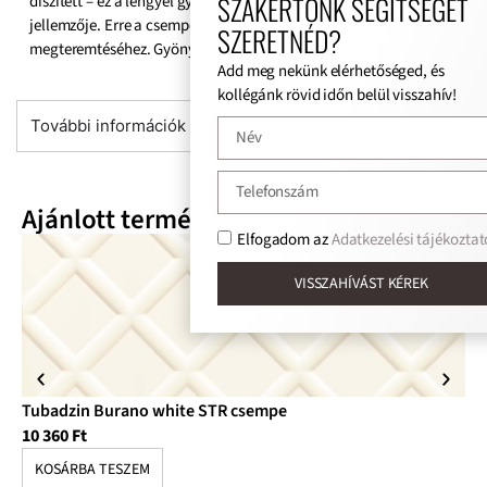
SZAKÉRTŐNK SEGÍTSÉGÉT
díszített – ez a lengyel gyártó új burkolatának megkülönböztető
jellemzője. Erre a csempére van szüksége az antik hangulat
SZERETNÉD?
megteremtéséhez. Gyönyörű és könnyen tisztítható.
Add meg nekünk elérhetőséged, és
kollégánk rövid időn belül visszahív!
További információk
Ajánlott termékek
Elfogadom az
Adatkezelési tájékoztat
VISSZAHÍVÁST KÉREK
Tubadzin Burano white STR csempe
Tu
10 360
Ft
9 
KOSÁRBA TESZEM
K