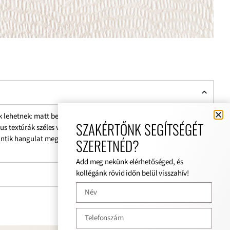
ek lehetnek: matt betoncserép, rozsdás hatású csempe vagy
SZAKÉRTŐNK SEGÍTSÉGÉT
kus textúrák széles választéka megfigyelhető. Sima kopott vagy
 antik hangulat megteremtéséhez. Gyönyörű és könnyen tisztítható.
SZERETNÉD?
Add meg nekünk elérhetőséged, és
kollégánk rövid időn belül visszahív!