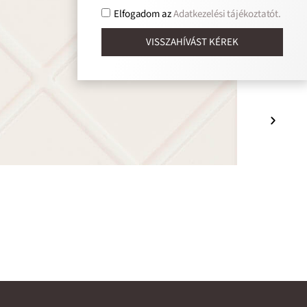
Elfogadom az
Adatkezelési tájékoztatót.
VISSZAHÍVÁST KÉREK