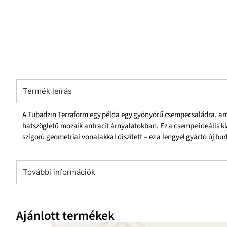
Termék leírás
A Tubadzin Terraform egy példa egy gyönyörű csempecsaládra, amel
hatszögletű mozaik antracit árnyalatokban. Ez a csempe ideális kl
szigorú geometriai vonalakkal díszített – ez a lengyel gyártó új 
További információk
Ajánlott termékek