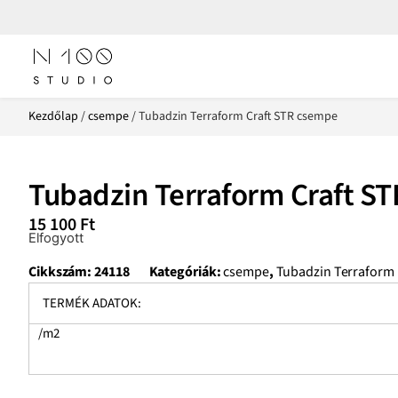
Kezdőlap
/
csempe
/ Tubadzin Terraform Craft STR csempe
Tubadzin Terraform Craft S
15 100
Ft
Elfogyott
Cikkszám:
24118
Kategóriák:
csempe
,
Tubadzin Terraform
TERMÉK ADATOK:
/m2