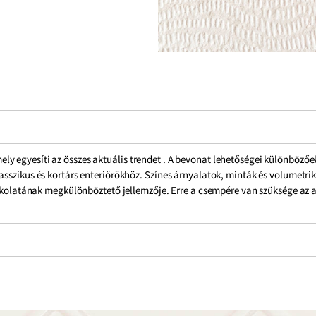
y egyesíti az összes aktuális trendet . A bevonat lehetőségei különböző
asszikus és kortárs enteriőrökhöz. Színes árnyalatok, minták és volumetri
burkolatának megkülönböztető jellemzője. Erre a csempére van szüksége az