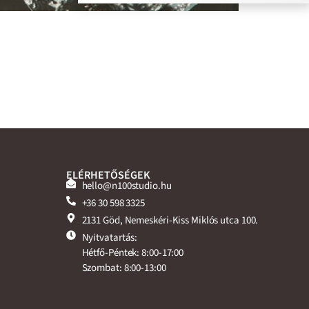
ELÉRHETŐSÉGEK
hello@n100studio.hu
+36 30 598 3325
2131 Göd, Nemeskéri-Kiss Miklós utca 100.
Nyitvatartás:
Hétfő-Péntek: 8:00-17:00
Szombat: 8:00-13:00