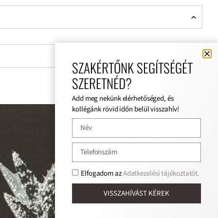
SZAKÉRTŐNK SEGÍTSÉGÉT
SZERETNÉD?
Add meg nekünk elérhetőséged, és
kollégánk rövid időn belül visszahív!
Elfogadom az
Adatkezelési tájékoztatót.
VISSZAHÍVÁST KÉREK