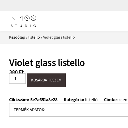
Kezdőlap
/
listelló
/ Violet glass listello
Violet glass listello
380
Ft
KOSÁRBA TESZEM
Cikkszám:
5e7a651a8e28
Kategória:
listelló
Címke:
csem
TERMÉK ADATOK: