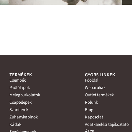
TERMÉKEK
GYORS LINKEK
Csempék
Főoldal
Padlólapok
Webáruház
Melegburkolatok
Outlet termékek
Csaptelepek
Rólunk
Szaniterek
Blog
Zuhanykabinok
Kapcsolat
Kádak
Adatkezelési tájékoztató
Segédanyagok
ÁSZF