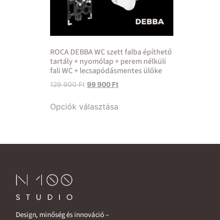
ROCA DEBBA WC szett falba építhető
tartály + nyomólap + perem nélküli
fali WC + lecsapódásmentes ülőke
129 900
Ft
99 900
Ft
Opciók választása
Design, minőség és innováció –