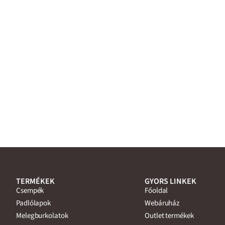
TERMÉKEK
GYORS LINKEK
Csempék
Főoldal
Padlólapok
Webáruház
Melegburkolatok
Outlet termékek