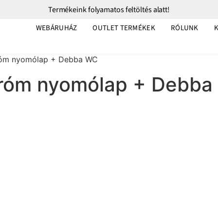
Termékeink folyamatos feltöltés alatt!
WEBÁRUHÁZ
OUTLET TERMÉKEK
RÓLUNK
króm nyomólap + Debba WC
króm nyomólap + Debb