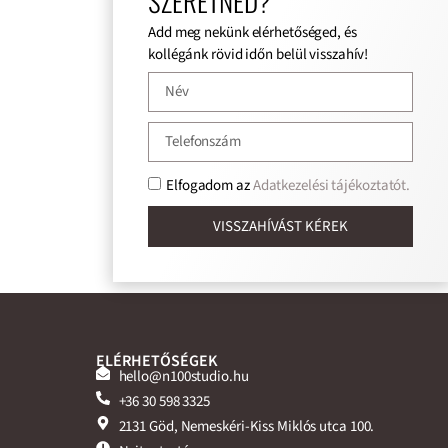
SZERETNÉD?
Add meg nekünk elérhetőséged, és
kollégánk rövid időn belül visszahív!
Elfogadom az
Adatkezelési tájékoztatót.
VISSZAHÍVÁST KÉREK
ELÉRHETŐSÉGEK
hello@n100studio.hu
+36 30 598 3325
2131 Göd, Nemeskéri-Kiss Miklós utca 100.