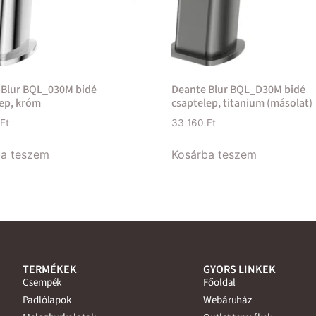
 Blur BQL_030M bidé
Deante Blur BQL_D30M bidé
ep, króm
csaptelep, titanium (másolat)
Ft
33 160
Ft
ba teszem
Kosárba teszem
TERMÉKEK
GYORS LINKEK
Csempék
Főoldal
Padlólapok
Webáruház