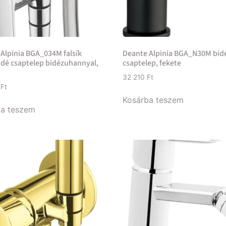
Alpinia BGA_034M falsík
Deante Alpinia BGA_N30M bid
bidé csaptelep bidézuhannyal,
csaptelep, fekete
32 210
Ft
0
Ft
Kosárba teszem
ba teszem