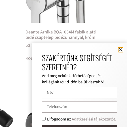
é
Deante Arnika BQA_034M falsík alatti
bidé csaptelep bidézuhannyal, króm
53 110
Ft
SZAKÉRTŐNK SEGÍTSÉGÉT
Kosárba teszem
SZERETNÉD?
Add meg nekünk elérhetőséged, és
kollégánk rövid időn belül visszahív!
Elfogadom az
Adatkezelési tájékoztatót.