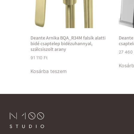
Deante Arnika BQA_R34M falsík alatti
Deante
bidé csaptelep bidézuhannyal,
csaptel
szálcsiszolt arany
27 460
91 110
Ft
Kosár
Kosárba teszem