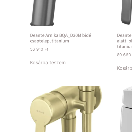
Deante Arnika BQA_D30M bidé
Deante
csaptelep, titanium
alatti 
titani
56 910
Ft
80 66
Kosárba teszem
Kosár