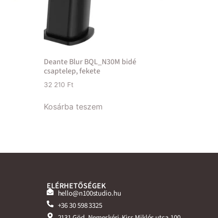
Deante Blur BQL_N30M bidé
csaptelep, fekete
32 210
Ft
Kosárba teszem
ELÉRHETŐSÉGEK
hello@n100studio.hu
+36 30 598 3325
2131 Göd, Nemeskéri-Kiss Miklós utca 100.