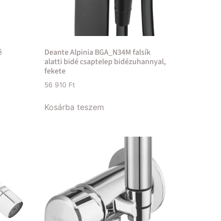
é
Deante Alpinia BGA_N34M falsík
alatti bidé csaptelep bidézuhannyal,
fekete
56 910
Ft
Kosárba teszem