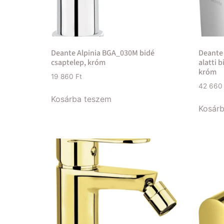
Deante Alpinia BGA_030M bidé
Deante 
csaptelep, króm
alatti 
króm
19 860
Ft
42 66
Kosárba teszem
Kosár