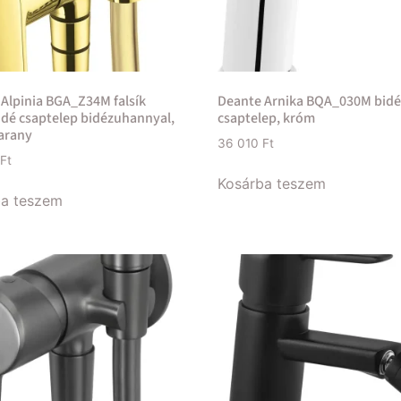
Alpinia BGA_Z34M falsík
Deante Arnika BQA_030M bid
bidé csaptelep bidézuhannyal,
csaptelep, króm
arany
36 010
Ft
Ft
Kosárba teszem
ba teszem