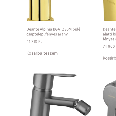
Deante Alpinia BGA_Z30M bidé
Deante 
csaptelep, fényes arany
alatti 
fényes 
41 710
Ft
74 960
Kosárba teszem
Kosár