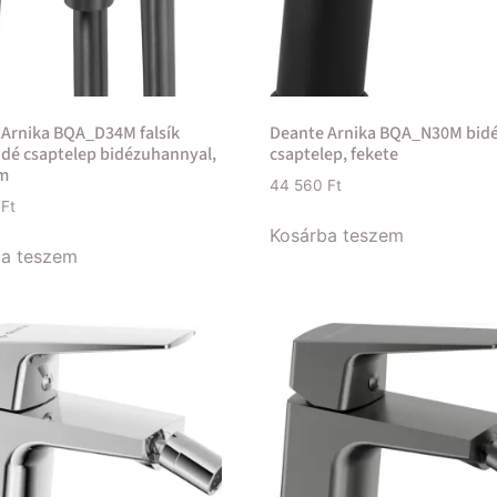
 Arnika BQA_D34M falsík
Deante Arnika BQA_N30M bid
bidé csaptelep bidézuhannyal,
csaptelep, fekete
um
44 560
Ft
0
Ft
Kosárba teszem
ba teszem