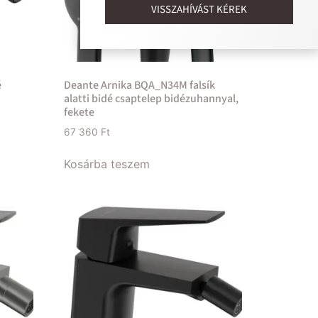
VISSZAHÍVÁST KÉREK
é
Deante Arnika BQA_N34M falsík
alatti bidé csaptelep bidézuhannyal,
fekete
67 360
Ft
Kosárba teszem