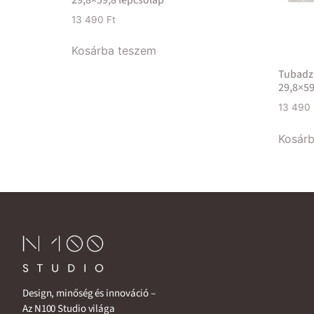
13 490
Ft
Kosárba teszem
Tubadzi
29,8×59
13 490
Kosár
Design, minőség és innováció –
Az N100 Studio világa