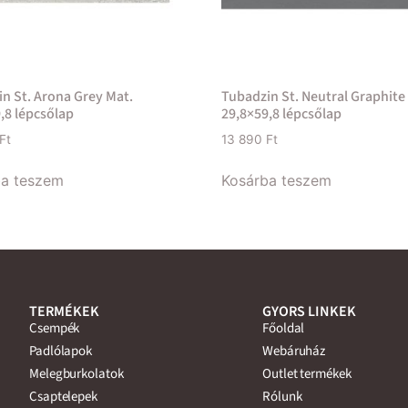
n St. Arona Grey Mat.
Tubadzin St. Neutral Graphite
,8 lépcsőlap
29,8×59,8 lépcsőlap
Ft
13 890
Ft
ba teszem
Kosárba teszem
TERMÉKEK
GYORS LINKEK
Csempék
Főoldal
Padlólapok
Webáruház
Melegburkolatok
Outlet termékek
Csaptelepek
Rólunk