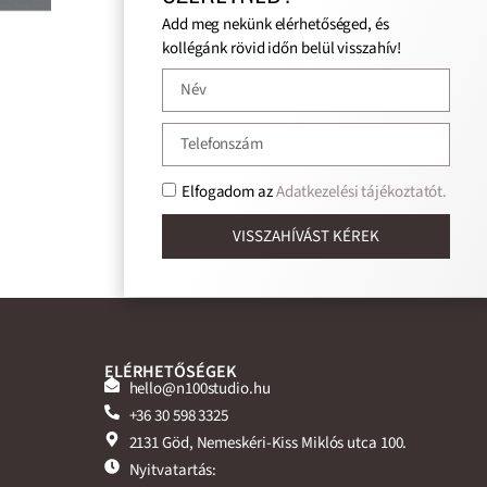
Add meg nekünk elérhetőséged, és
kollégánk rövid időn belül visszahív!
Elfogadom az
Adatkezelési tájékoztatót.
VISSZAHÍVÁST KÉREK
ELÉRHETŐSÉGEK
hello@n100studio.hu
+36 30 598 3325
2131 Göd, Nemeskéri-Kiss Miklós utca 100.
Nyitvatartás: