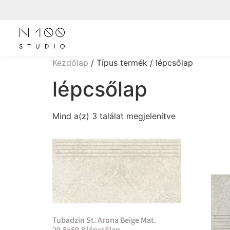
Kezdőlap
/ Típus termék / lépcsőlap
lépcsőlap
Mind a(z) 3 találat megjelenítve
Tubadzin St. Arona Beige Mat.
29,8×59,8 lépcsőlap