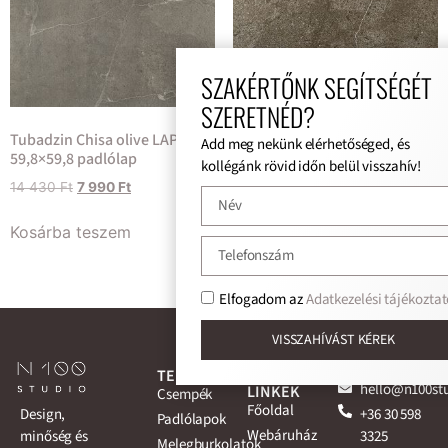
SZAKÉRTŐNK SEGÍTSÉGÉT
SZERETNÉD?
Tubadzin S-Chisa olive
Tubadzin Chisa olive LAP
Add meg nekünk elérhetőséged, és
32,8×89,8 csempe
59,8×59,8 padlólap
kollégánk rövid időn belül visszahív!
15 300
Ft
7 990
Ft
14 430
Ft
7 990
Ft
Kosárba teszem
Kosárba teszem
Elfogadom az
Adatkezelési tájékoztat
VISSZAHÍVÁST KÉREK
TERMÉKEK
GYORS
ELÉRHETŐSÉG
hello@n100st
LINKEK
Csempék
Főoldal
+36 30 598
Design,
Padlólapok
Webáruház
3325
minőség és
Melegburkolatok