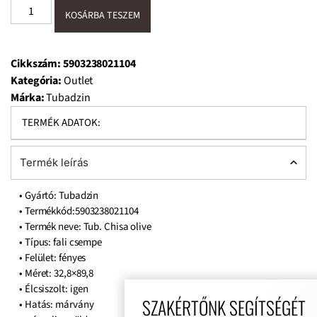
KOSÁRBA TESZEM
Cikkszám:
5903238021104
Kategória:
Outlet
Márka:
Tubadzin
TERMÉK ADATOK:
Termék leírás
• Gyártó: Tubadzin
• Termékkód:5903238021104
• Termék neve: Tub. Chisa olive
• Típus: fali csempe
• Felület: fényes
• Méret: 32,8×89,8
• Élcsiszolt: igen
SZAKÉRTŐNK SEGÍTSÉGÉT
• Hatás: márvány