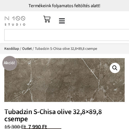
Termékeink folyamatos feltöltés alatt!
Kezdőlap
/
Outlet
/ Tubadzin S-Chisa olive 32,8×89,8 csempe
Akció!
Tubadzin S-Chisa olive 32,8×89,8
csempe
15 300
Ft
7 990
Ft