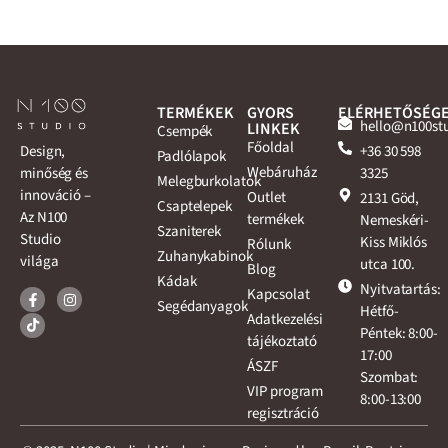
TERMÉKEK
GYORS
ELÉRHETŐSÉG
hello@n100st
LINKEK
Csempék
Főoldal
+36 30 598
Design,
Padlólapok
Webáruház
3325
minőség és
Melegburkolatok
innováció –
Outlet
2131 Göd,
Csaptelepek
Az N100
termékek
Nemeskéri-
Szaniterek
Studio
Kiss Miklós
Rólunk
Zuhanykabinok
világa
utca 100.
Blog
Kádak
Nyitvatartás:
Kapcsolat
Segédanyagok
Hétfő-
Adatkezelési
Péntek: 8:00-
tájékoztató
17:00
ÁSZF
Szombat:
VIP program
8:00-13:00
regisztráció