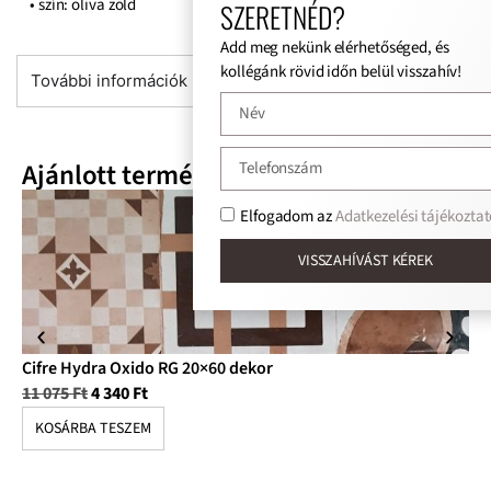
• szín: oliva zöld
SZERETNÉD?
Add meg nekünk elérhetőséged, és
kollégánk rövid időn belül visszahív!
További információk
Ajánlott termékek
Elfogadom az
Adatkezelési tájékoztat
VISSZAHÍVÁST KÉREK
Cifre Hydra Oxido RG 20×60 dekor
Ci
11 075
Ft
4 340
Ft
10
KOSÁRBA TESZEM
K