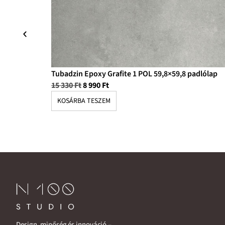
Tubadzin Epoxy Grafite 1 POL 59,8×59,8 padlólap
15 330
Ft
8 990
Ft
KOSÁRBA TESZEM
Design, minőség és innováció –