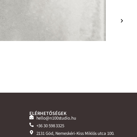
ELÉRHETŐSÉGEK
hello@n100studio.hu
+36 30 598 3325
2131 Göd, Nemeskéri-Kiss Miklós utca 100.