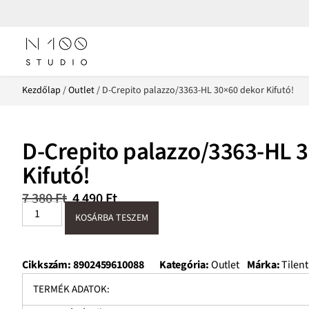
Kezdőlap
/
Outlet
/ D-Crepito palazzo/3363-HL 30×60 dekor Kifutó!
D-Crepito palazzo/3363-HL 
Kifutó!
7 380
Ft
4 490
Ft
KOSÁRBA TESZEM
Cikkszám:
8902459610088
Kategória:
Outlet
Márka:
Tilent
TERMÉK ADATOK: