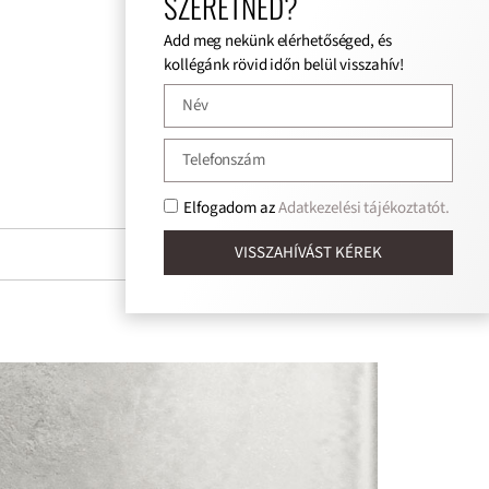
SZERETNÉD?
Add meg nekünk elérhetőséged, és
kollégánk rövid időn belül visszahív!
Elfogadom az
Adatkezelési tájékoztatót.
VISSZAHÍVÁST KÉREK