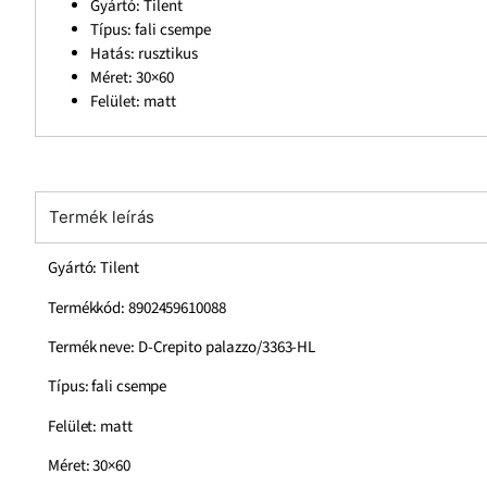
Gyártó: Tilent
Típus: fali csempe
Hatás: rusztikus
Méret: 30×60
Felület: matt
Termék leírás
Gyártó: Tilent
Termékkód: 8902459610088
Termék neve: D-Crepito palazzo/3363-HL
Típus: fali csempe
Felület: matt
Méret: 30×60