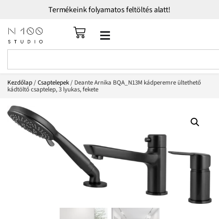
Termékeink folyamatos feltöltés alatt!
Kezdőlap
/
Csaptelepek
/ Deante Arnika BQA_N13M kádperemre ültethető
kádtöltő csaptelep, 3 lyukas, fekete