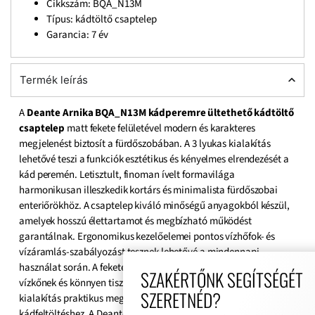
Cikkszám: BQA_N13M
Típus: kádtöltő csaptelep
Garancia: 7 év
Termék leírás
A
Deante Arnika BQA_N13M kádperemre ültethető kádtöltő
csaptelep
matt fekete felületével modern és karakteres
megjelenést biztosít a fürdőszobában. A 3 lyukas kialakítás
lehetővé teszi a funkciók esztétikus és kényelmes elrendezését a
kád peremén. Letisztult, finoman ívelt formavilága
harmonikusan illeszkedik kortárs és minimalista fürdőszobai
enteriőrökhöz. A csaptelep kiváló minőségű anyagokból készül,
amelyek hosszú élettartamot és megbízható működést
garantálnak. Ergonomikus kezelőelemei pontos vízhőfok- és
vízáramlás-szabályozást tesznek lehetővé a mindennapi
használat során. A fekete bevonat ellenáll a karcolásoknak, a
SZAKÉRTŐNK SEGÍTSÉGÉT
vízkőnek és könnyen tisztán tartható. A kádperemre szerelhető
SZERETNÉD?
kialakítás praktikus megoldást nyújt kényelmes és gyors
kádfeltöltéshez. A Deante Arnika kollekció részeként tökéletesen