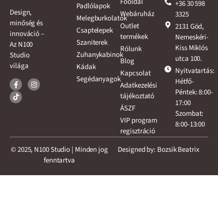
Főoldal
+36 30 598
Padlólapok
Design,
Webáruház
3325
Melegburkolatok
minőség és
Outlet
2131 Göd,
Csaptelepek
innováció –
termékek
Nemeskéri-
Szaniterek
Az N100
Kiss Miklós
Rólunk
Zuhanykabinok
Studio
utca 100.
Blog
világa
Kádak
Nyitvatartás:
Kapcsolat
Segédanyagok
Hétfő-
Adatkezelési
Péntek: 8:00-
tájékoztató
17:00
ÁSZF
Szombat:
VIP program
8:00-13:00
regisztráció
© 2025, N100 Studio | Minden jog
Designed by: Bozsik Beatrix
fenntartva