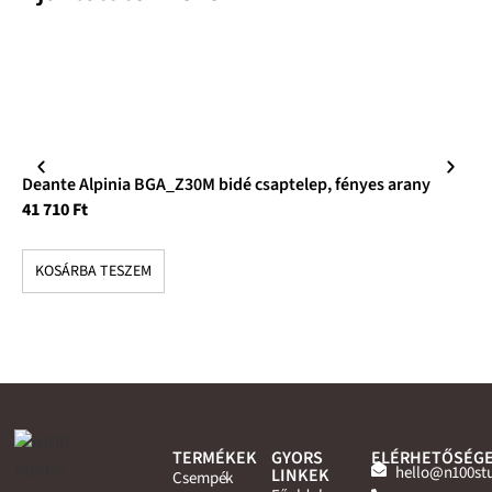
Deante Alpinia BGA_Z30M bidé csaptelep, fényes arany
De
41 710
Ft
32
KOSÁRBA TESZEM
K
TERMÉKEK
GYORS
ELÉRHETŐSÉG
hello@n100st
LINKEK
Csempék