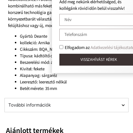
Add meg nekünk elérhetőséged, és
kombinálható más fekete színű fürdőszobai szerelvényekkel. A
kollégánk rövid időn belül visszahív!
korszerű technológia gazdaságos vízfelhasználást támogat, így
környezetbarát választás. Ideális megoldás igényes fürdőszoba-
felújításhoz vagy új, modern kád kialakításához.
Gyártó: Deante
kollekció: Arnika
Elfogadom az
Adatkezelési tájékoztat
Cikkszám: BQA_N13M
Típusa: kádtöltő csaptelep
VISSZAHÍVÁST KÉREK
Beszerelési mód: álló
Kivitel: fekete
Alapanyag: sárgaréz
Leeresztő: leeresztő nélkül
Betét mérete: 35 mm
További információk
Ajánlott termékek