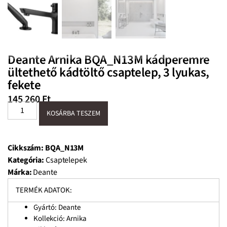
Deante Arnika BQA_N13M kádperemre
ültethető kádtöltő csaptelep, 3 lyukas,
fekete
145 260
Ft
KOSÁRBA TESZEM
Cikkszám:
BQA_N13M
Kategória:
Csaptelepek
Márka:
Deante
TERMÉK ADATOK:
Gyártó: Deante
Kollekció: Arnika