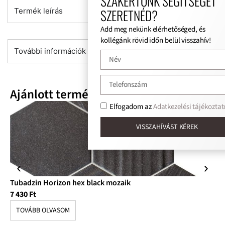
SZAKÉRTŐNK SEGÍTSÉGÉT
SZERETNÉD?
Termék leírás
Add meg nekünk elérhetőséged, és
kollégánk rövid időn belül visszahív!
További információk
Ajánlott termékek
Elfogadom az
Adatkezelési tájékoztat
VISSZAHÍVÁST KÉREK
Tubadzin Horizon hex black mozaik
Tu
7 430
Ft
7 
TOVÁBB OLVASOM
T