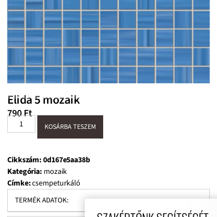
Elida 5 mozaik
790
Ft
KOSÁRBA TESZEM
Cikkszám:
0d167e5aa38b
Kategória:
mozaik
Címke:
csempeturkáló
TERMÉK ADATOK: