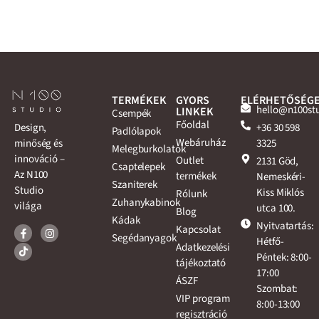
TERMÉKEK
GYORS
ELÉRHETŐSÉG
hello@n100st
LINKEK
Csempék
Főoldal
+36 30 598
Design,
Padlólapok
Webáruház
3325
minőség és
Melegburkolatok
innováció –
Outlet
2131 Göd,
Csaptelepek
Az N100
termékek
Nemeskéri-
Szaniterek
Studio
Kiss Miklós
Rólunk
Zuhanykabinok
világa
utca 100.
Blog
Kádak
Nyitvatartás:
Kapcsolat
Segédanyagok
Hétfő-
Adatkezelési
Péntek: 8:00-
tájékoztató
17:00
ÁSZF
Szombat:
VIP program
8:00-13:00
regisztráció