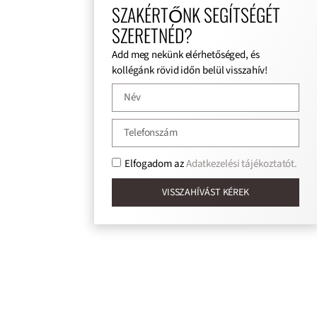
SZAKÉRTŐNK SEGÍTSÉGÉT
SZERETNÉD?
Add meg nekünk elérhetőséged, és
kollégánk rövid időn belül visszahív!
Elfogadom az
Adatkezelési tájékoztatót.
VISSZAHÍVÁST KÉREK