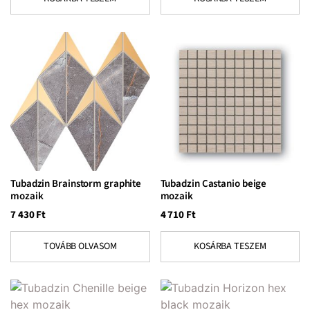
Tubadzin Brainstorm graphite
Tubadzin Castanio beige
mozaik
mozaik
7 430
Ft
4 710
Ft
TOVÁBB OLVASOM
KOSÁRBA TESZEM