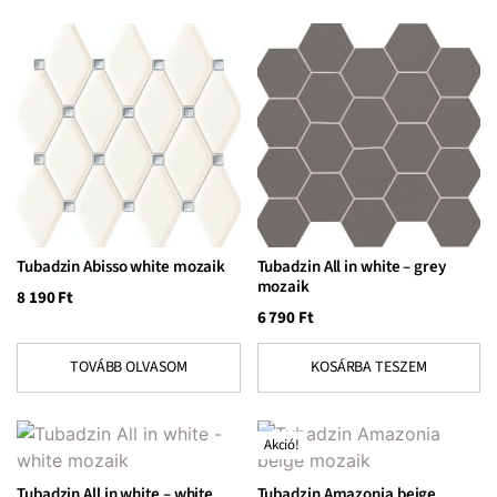
Tubadzin Abisso white mozaik
Tubadzin All in white – grey
mozaik
8 190
Ft
6 790
Ft
TOVÁBB OLVASOM
KOSÁRBA TESZEM
Akció!
Tubadzin All in white – white
Tubadzin Amazonia beige