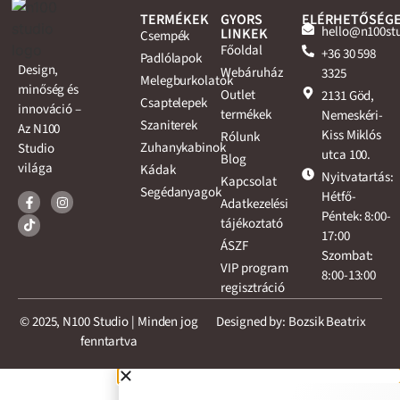
TERMÉKEK
GYORS
ELÉRHETŐSÉG
hello@n100st
LINKEK
Csempék
Főoldal
+36 30 598
Padlólapok
Design,
Webáruház
3325
Melegburkolatok
minőség és
Outlet
2131 Göd,
Csaptelepek
innováció –
termékek
Nemeskéri-
Szaniterek
Az N100
Kiss Miklós
Rólunk
Zuhanykabinok
Studio
utca 100.
Blog
világa
Kádak
Nyitvatartás:
Kapcsolat
Segédanyagok
Hétfő-
Adatkezelési
Péntek: 8:00-
tájékoztató
17:00
ÁSZF
Szombat:
VIP program
8:00-13:00
regisztráció
© 2025, N100 Studio | Minden jog
Designed by: Bozsik Beatrix
fenntartva