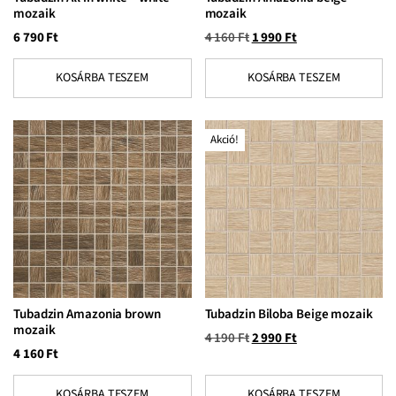
mozaik
mozaik
6 790
Ft
4 160
Ft
1 990
Ft
KOSÁRBA TESZEM
KOSÁRBA TESZEM
Akció!
Tubadzin Amazonia brown
Tubadzin Biloba Beige mozaik
mozaik
4 190
Ft
2 990
Ft
4 160
Ft
KOSÁRBA TESZEM
KOSÁRBA TESZEM