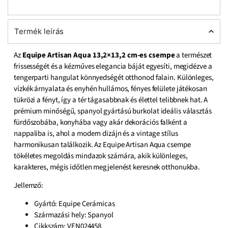
Termék leírás
Az
Equipe Artisan Aqua 13,2×13,2 cm-es csempe
a természet
frissességét és a kézműves elegancia báját egyesíti, megidézve a
tengerparti hangulat könnyedségét otthonod falain. Különleges,
vízkék árnyalata és enyhén hullámos, fényes felülete játékosan
tükrözi a fényt, így a tér tágasabbnak és élettel telibbnek hat. A
prémium minőségű, spanyol gyártású burkolat ideális választás
fürdőszobába, konyhába vagy akár dekorációs falként a
nappaliba is, ahol a modern dizájn és a vintage stílus
harmonikusan találkozik. Az Equipe Artisan Aqua csempe
tökéletes megoldás mindazok számára, akik különleges,
karakteres, mégis időtlen megjelenést keresnek otthonukba.
Jellemző:
Gyártó: Equipe Cerámicas
Származási hely: Spanyol
Cikkszám: VEN024458