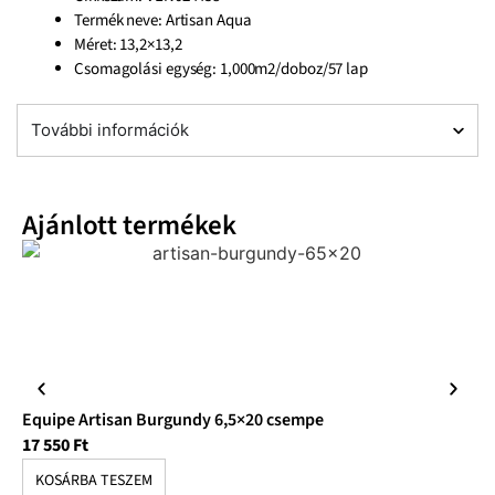
Termék neve: Artisan Aqua
Méret: 13,2×13,2
Csomagolási egység: 1,000m2/doboz/57 lap
További információk
Ajánlott termékek
Equipe Artisan Burgundy 6,5×20 csempe
Eq
17 550
Ft
17
KOSÁRBA TESZEM
K