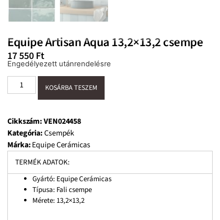
Equipe Artisan Aqua 13,2×13,2 csempe
17 550
Ft
Engedélyezett utánrendelésre
KOSÁRBA TESZEM
Cikkszám:
VEN024458
Kategória:
Csempék
Márka:
Equipe Cerámicas
TERMÉK ADATOK:
Gyártó: Equipe Cerámicas
Típusa: Fali csempe
Mérete: 13,2×13,2