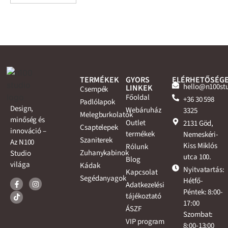
TERMÉKEK
GYORS
ELÉRHETŐSÉG
hello@n100st
LINKEK
Csempék
Főoldal
+36 30 598
Padlólapok
Design,
Webáruház
3325
Melegburkolatok
minőség és
Outlet
2131 Göd,
Csaptelepek
innováció –
termékek
Nemeskéri-
Szaniterek
Az N100
Kiss Miklós
Rólunk
Zuhanykabinok
Studio
utca 100.
Blog
világa
Kádak
Nyitvatartás:
Kapcsolat
Segédanyagok
Hétfő-
Adatkezelési
Péntek: 8:00-
tájékoztató
17:00
ÁSZF
Szombat:
VIP program
8:00-13:00