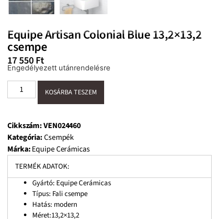
Equipe Artisan Colonial Blue 13,2×13,2
csempe
17 550
Ft
Engedélyezett utánrendelésre
KOSÁRBA TESZEM
Cikkszám:
VEN024460
Kategória:
Csempék
Márka:
Equipe Cerámicas
TERMÉK ADATOK:
Gyártó: Equipe Cerámicas
Típus: Fali csempe
Hatás: modern
Méret:13,2×13,2