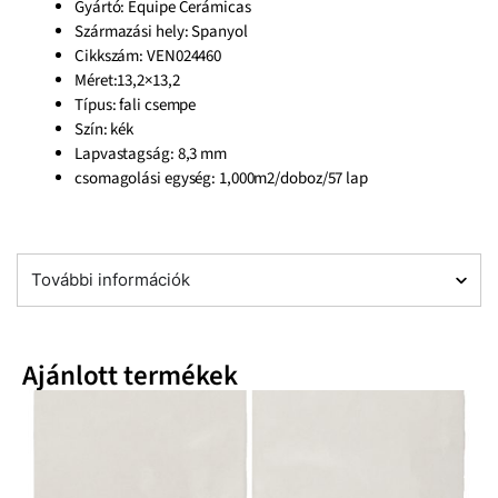
Gyártó: Equipe Cerámicas
Származási hely: Spanyol
Cikkszám: VEN024460
Méret:13,2×13,2
Típus: fali csempe
Szín: kék
Lapvastagság: 8,3 mm
csomagolási egység: 1,000m2/doboz/57 lap
További információk
Ajánlott termékek