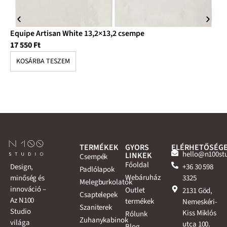
Equipe Artisan White 13,2×13,2 csempe
Eq
17 550
Ft
17
KOSÁRBA TESZEM
K
TERMÉKEK
GYORS
ELÉRHETŐSÉG
hello@n100st
LINKEK
Csempék
Főoldal
+36 30 598
Design,
Padlólapok
Webáruház
3325
minőség és
Melegburkolatok
innováció –
Outlet
2131 Göd,
Csaptelepek
Az N100
termékek
Nemeskéri-
Szaniterek
Studio
Kiss Miklós
Rólunk
Zuhanykabinok
világa
utca 100.
Blog