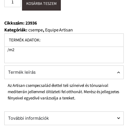
KOSÁRBA TESZEM
Cikkszám:
23936
Kategóriák:
csempe
,
Equipe Artisan
TERMÉK ADATOK:
/m2
A
Termék leírás
k
Az Artisan csempecsalád élettel teli színeivel és tónusaival
mediterrán jellemmel öltözteti fel otthonát. Merész és jellegzetes
fényeivel egyedivé varázsolja a tereket.
További információk