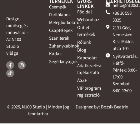
TERMÉKEK
GYORS
ELÉRHETŐSÉG
hello@n100st
LINKEK
Csempék
Főoldal
+36 30 598
Padlólapok
Design,
Webáruház
3325
Melegburkolatok
minőség és
Outlet
2131 Göd,
Csaptelepek
innováció –
termékek
Nemeskéri-
Szaniterek
Az N100
Kiss Miklós
Rólunk
Zuhanykabinok
Studio
utca 100.
Blog
világa
Kádak
Nyitvatartás:
Kapcsolat
Segédanyagok
Hétfő-
Adatkezelési
Péntek: 8:00-
tájékoztató
17:00
ÁSZF
Szombat:
VIP program
8:00-13:00
regisztráció
© 2025, N100 Studio | Minden jog
Designed by: Bozsik Beatrix
fenntartva