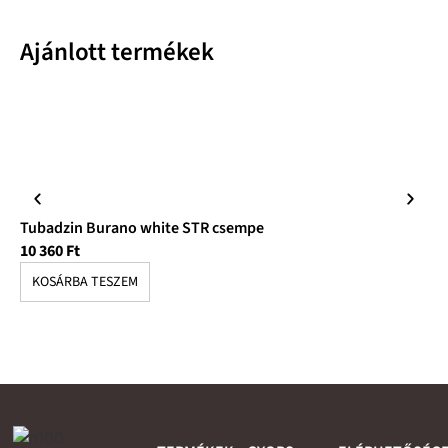
Ajánlott termékek
Tubadzin Burano white STR csempe
Tu
10 360
Ft
9 
KOSÁRBA TESZEM
K