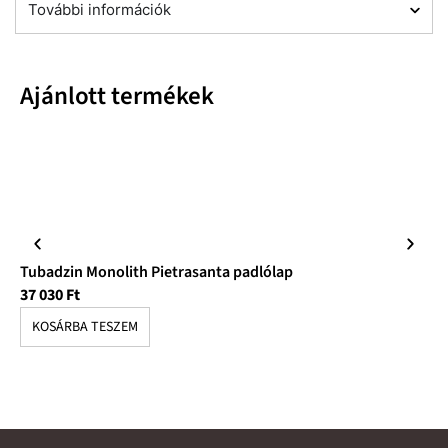
További információk
Ajánlott termékek
Tubadzin Monolith Pietrasanta padlólap
Tu
37 030
Ft
10
KOSÁRBA TESZEM
K