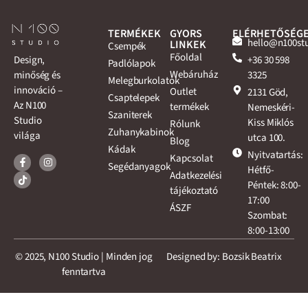
TERMÉKEK
GYORS
ELÉRHETŐSÉG
hello@n100st
LINKEK
Csempék
Főoldal
+36 30 598
Design,
Padlólapok
Webáruház
3325
minőség és
Melegburkolatok
innováció –
Outlet
2131 Göd,
Csaptelepek
Az N100
termékek
Nemeskéri-
Szaniterek
Studio
Kiss Miklós
Rólunk
Zuhanykabinok
világa
utca 100.
Blog
Kádak
Nyitvatartás:
Kapcsolat
Segédanyagok
Hétfő-
Adatkezelési
Péntek: 8:00-
tájékoztató
17:00
ÁSZF
Szombat:
8:00-13:00
© 2025, N100 Studio | Minden jog
Designed by: Bozsik Beatrix
fenntartva