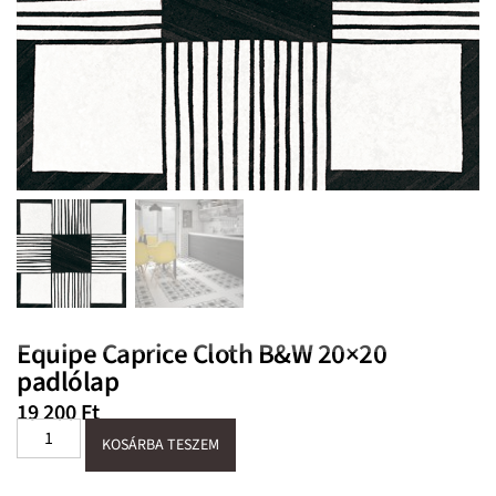
Equipe Caprice Cloth B&W 20×20
padlólap
19 200
Ft
KOSÁRBA TESZEM