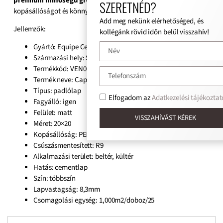
prémium minőségű gres anyag
hosszú élettartamot, kiváló
SZERETNÉD?
kopásállóságot és könnyű tisztíthatóságot garantál.
Add meg nekünk elérhetőséged, és
Jellemzők:
kollégánk rövid időn belül visszahív!
Gyártó: Equipe Cerámicas
Származási hely: Spanyol
Termékkód: VEN022124
Termék neve: Caprice Cloth B&W
Típus: padlólap
Elfogadom az
Adatkezelési tájékoztat
Fagyálló: igen
Felület:
matt
VISSZAHÍVÁST KÉREK
Méret:
20×20
Kopásállóság: PEI4
Csúszásmentesített: R9
Alkalmazási terület: beltér, kültér
Hatás: cementlap
Szín:
többszín
Lapvastagság:
8,3mm
Csomagolási egység: 1,000m2/doboz/25