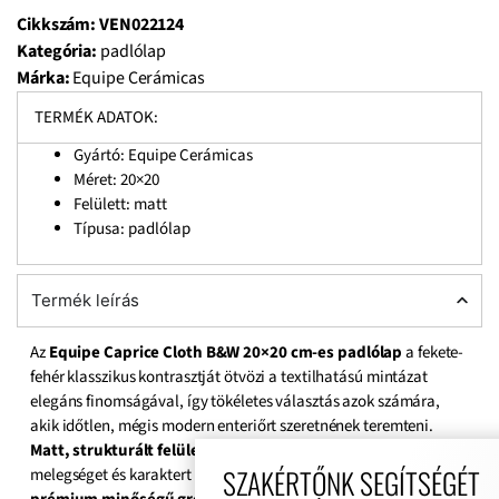
Cikkszám:
VEN022124
Kategória:
padlólap
Márka:
Equipe Cerámicas
TERMÉK ADATOK:
Gyártó: Equipe Cerámicas
Méret:
20×20
Felülett: matt
Típusa: padlólap
Termék leírás
Az
Equipe Caprice Cloth B&W 20×20 cm-es padlólap
a fekete-
fehér klasszikus kontrasztját ötvözi a textilhatású mintázat
elegáns finomságával, így tökéletes választás azok számára,
akik időtlen, mégis modern enteriőrt szeretnének teremteni.
Matt, strukturált felülete
kézműves hatást kelt, ami
SZAKÉRTŐNK SEGÍTSÉGÉT
melegséget és karaktert visz a térbe, miközben a
spanyol