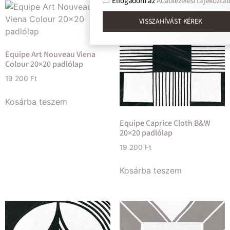
Elfogadom az
Adatkezelési tájékoztat
VISSZAHÍVÁST KÉREK
Equipe Art Nouveau Viena
Colour 20×20 padlólap
19 200
Ft
Kosárba teszem
Equipe Caprice Cloth B&W
20×20 padlólap
19 200
Ft
Kosárba teszem