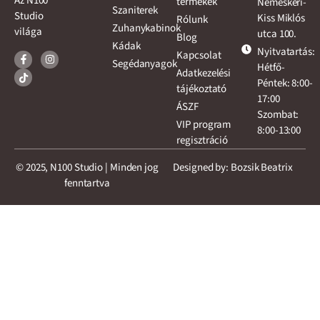
Az N100
termékek
Nemeskéri-
Szaniterek
Studio
Kiss Miklós
Rólunk
Zuhanykabinok
világa
utca 100.
Blog
Kádak
Nyitvatartás:
Kapcsolat
Segédanyagok
Hétfő-
Adatkezelési
Péntek: 8:00-
tájékoztató
17:00
ÁSZF
Szombat:
VIP program
8:00-13:00
regisztráció
© 2025, N100 Studio | Minden jog
Designed by: Bozsik Beatrix
fenntartva