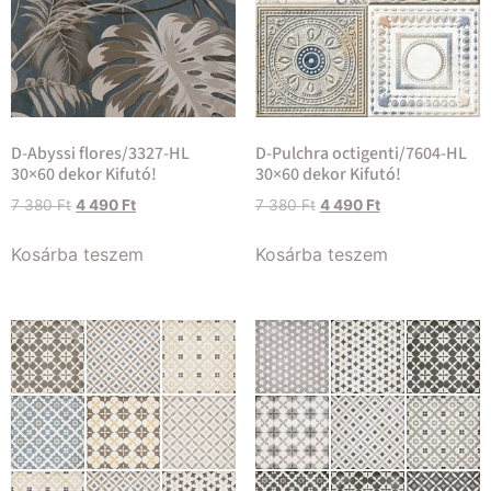
D-Abyssi flores/3327-HL
D-Pulchra octigenti/7604-HL
30×60 dekor Kifutó!
30×60 dekor Kifutó!
7 380
Ft
4 490
Ft
7 380
Ft
4 490
Ft
Kosárba teszem
Kosárba teszem