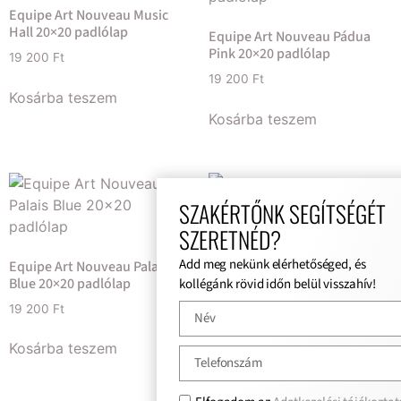
Equipe Art Nouveau Music
Hall 20×20 padlólap
Equipe Art Nouveau Pádua
Pink 20×20 padlólap
19 200
Ft
19 200
Ft
Kosárba teszem
Kosárba teszem
SZAKÉRTŐNK SEGÍTSÉGÉT
SZERETNÉD?
Add meg nekünk elérhetőséged, és
Equipe Art Nouveau Palais
Equipe Art Nouveau Turin
Blue 20×20 padlólap
Colour 20×20 padlólap
kollégánk rövid időn belül visszahív!
19 200
Ft
19 200
Ft
Kosárba teszem
Kosárba teszem