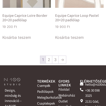
Equipe Caprice Loire Border
Equipe Caprice Loop Pastel
20×20 padlólap
20×20 padlólap
19 200
Ft
19 900
Ft
Kosárba teszem
Kosárba teszem
1
2
3
→
TERMÉKEK
GYORS
ELÉRHETŐSÉG
hello@n100st
LINKEK
Csempék
Főoldal
+36 30 598
Design,
Padlólapok
Webáruház
3325
minőség és
Melegburkolatok
innováció –
Outlet
2131 Göd,
Csaptelepek