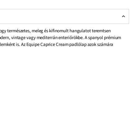
 hogy természetes, meleg és kifinomult hangulatot teremtsen
odern, vintage vagy mediterrán enteriőrökbe. A spanyol prémium
s elemként is. Az Equipe Caprice Cream padlólap azok számára