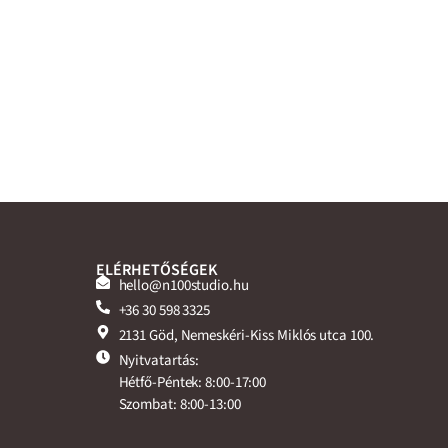
ELÉRHETŐSÉGEK
hello@n100studio.hu
+36 30 598 3325
2131 Göd, Nemeskéri-Kiss Miklós utca 100.
Nyitvatartás:
Hétfő-Péntek: 8:00-17:00
Szombat: 8:00-13:00