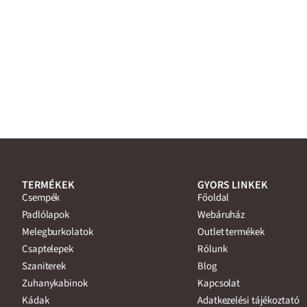
TERMÉKEK
GYORS LINKEK
Csempék
Főoldal
Padlólapok
Webáruház
Melegburkolatok
Outlet termékek
Csaptelepek
Rólunk
Szaniterek
Blog
Zuhanykabinok
Kapcsolat
Kádak
Adatkezelési tájékoztató