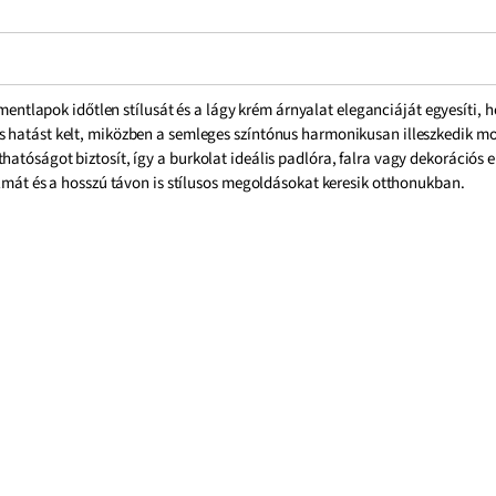
mentlapok időtlen stílusát és a lágy krém árnyalat eleganciáját egyesíti,
s hatást kelt, miközben a semleges színtónus harmonikusan illeszkedik m
hatóságot biztosít, így a burkolat ideális padlóra, falra vagy dekoráció
almát és a hosszú távon is stílusos megoldásokat keresik otthonukban.