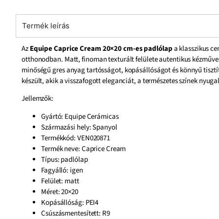
Termék leírás
Az
Equipe Caprice Cream 20×20 cm-es padlólap
a klasszikus ce
otthonodban. Matt, finoman texturált felülete autentikus kézműve
minőségű gres anyag tartósságot, kopásállóságot és könnyű tisztít
készült, akik a visszafogott eleganciát, a természetes színek nyug
Jellemzők:
Gyártó: Equipe Cerámicas
Származási hely: Spanyol
Termékkód: VEN020871
Termék neve: Caprice Cream
Típus: padlólap
Fagyálló: igen
Felület:
matt
Méret:
20×20
Kopásállóság: PEI4
Csúszásmentesített:
R9