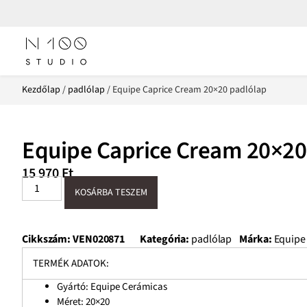
Kezdőlap
/
padlólap
/ Equipe Caprice Cream 20×20 padlólap
Equipe Caprice Cream 20×20
15 970
Ft
KOSÁRBA TESZEM
Cikkszám:
VEN020871
Kategória:
padlólap
Márka:
Equipe
TERMÉK ADATOK:
Gyártó: Equipe Cerámicas
Méret:
20×20