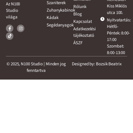
Szaniterek
Az N100
Kiss Miklós
Rólunk
Zuhanykabinok
Studio
utca 100.
Blog
világa
Kádak
Nyitvatartás:
Kapcsolat
Segédanyagok
Hétfő-
Adatkezelési
Péntek: 8:00-
tájékoztató
17:00
ÁSZF
Szombat:
8:00-13:00
© 2025, N100 Studio | Minden jog
Designed by: Bozsik Beatrix
fenntartva