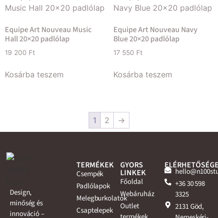
Equipe Art Nouveau Music
Equipe Art Nouveau Navy
Hall 20×20 padlólap
Blue 20×20 padlólap
19 200
Ft
17 550
Ft
Kosárba teszem
Kosárba teszem
1
2
→
TERMÉKEK
GYORS
ELÉRHETŐSÉG
hello@n100st
LINKEK
Csempék
Főoldal
+36 30 598
Padlólapok
Design,
Webáruház
3325
Melegburkolatok
minőség és
Outlet
2131 Göd,
Csaptelepek
innováció –
termékek
Nemeskéri-