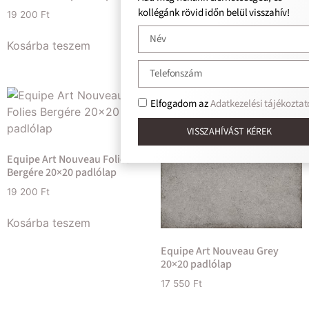
kollégánk rövid időn belül visszahív!
19 200
Ft
19 200
Ft
Kosárba teszem
Kosárba teszem
Elfogadom az
Adatkezelési tájékoztat
VISSZAHÍVÁST KÉREK
Equipe Art Nouveau Folies
Bergére 20×20 padlólap
19 200
Ft
Kosárba teszem
Equipe Art Nouveau Grey
20×20 padlólap
17 550
Ft