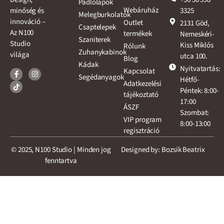
Padlólapok
Webáruház
3325
minőség és
Melegburkolatok
innováció –
Outlet
2131 Göd,
Csaptelepek
Az N100
termékek
Nemeskéri-
Szaniterek
Studio
Kiss Miklós
Rólunk
Zuhanykabinok
világa
utca 100.
Blog
Kádak
Nyitvatartás:
Kapcsolat
Segédanyagok
Hétfő-
Adatkezelési
Péntek: 8:00-
tájékoztató
17:00
ÁSZF
Szombat:
VIP program
8:00-13:00
regisztráció
© 2025, N100 Studio | Minden jog
Designed by: Bozsik Beatrix
fenntartva