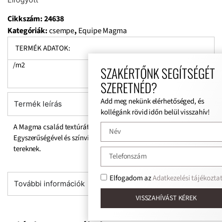
Elfogyott
Cikkszám:
24638
Kategóriák:
csempe
,
Equipe Magma
TERMÉK ADATOK:
/m2
SZAKÉRTŐNK SEGÍTSÉGÉT
SZERETNÉD?
Add meg nekünk elérhetőséged, és
Termék leírás
kollégánk rövid időn belül visszahív!
A Magma család textúrát és színt nyújt a tereknek.
Egyszerűségével és színvilágával tökéletes kiegészítője a
tereknek.
Elfogadom az
Adatkezelési tájékoztat
További információk
VISSZAHÍVÁST KÉREK