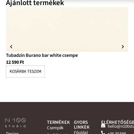
Ajánlott termékek
Tubadzin Burano bar white csempe
Tu
12 590
Ft
11
KOSÁRBA TESZEM
K
TERMÉKEK
GYORS
ELÉRHETŐSÉG
hello@n100st
LINKEK
Csempék
Főoldal
+36 30 598
Design,