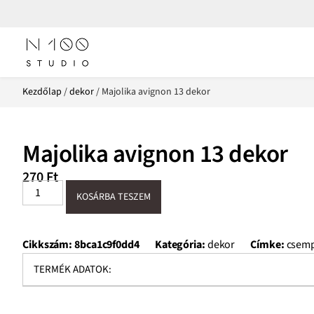
Kezdőlap
/
dekor
/ Majolika avignon 13 dekor
Majolika avignon 13 dekor
270
Ft
KOSÁRBA TESZEM
Cikkszám:
8bca1c9f0dd4
Kategória:
dekor
Címke:
csemp
TERMÉK ADATOK: