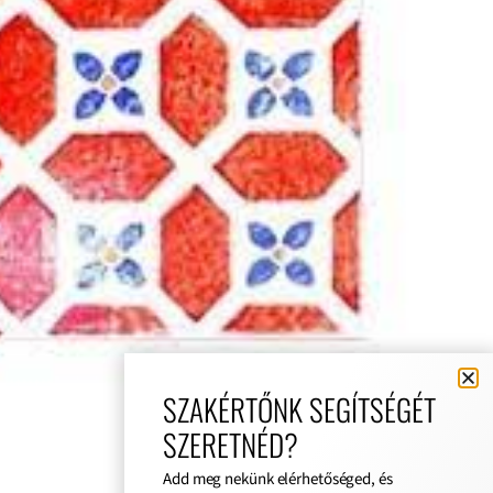
SZAKÉRTŐNK SEGÍTSÉGÉT
SZERETNÉD?
Add meg nekünk elérhetőséged, és