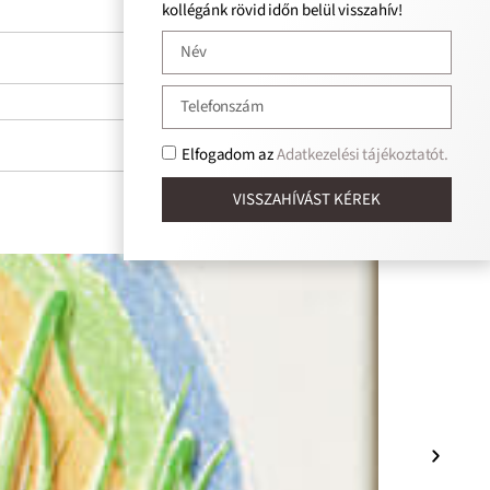
kollégánk rövid időn belül visszahív!
Elfogadom az
Adatkezelési tájékoztatót.
VISSZAHÍVÁST KÉREK