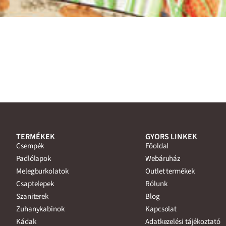
TERMÉKEK
GYORS LINKEK
Csempék
Főoldal
Padlólapok
Webáruház
Melegburkolatok
Outlet termékek
Csaptelepek
Rólunk
Szaniterek
Blog
Zuhanykabinok
Kapcsolat
Kádak
Adatkezelési tájékoztató