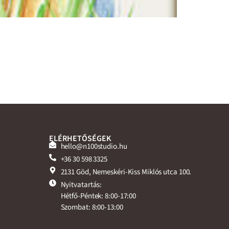
ELÉRHETŐSÉGEK
hello@n100studio.hu
+36 30 598 3325
2131 Göd, Nemeskéri-Kiss Miklós utca 100.
Nyitvatartás:
Hétfő-Péntek: 8:00-17:00
Szombat: 8:00-13:00