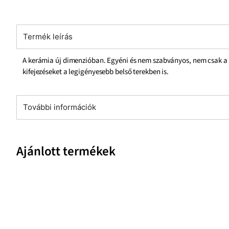
Termék leírás
A kerámia új dimenzióban. Egyéni és nem szabványos, nem csak a fo
kifejezéseket a legigényesebb belső terekben is.
További információk
Ajánlott termékek