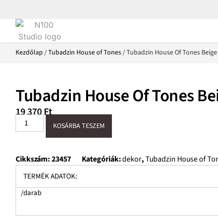
Kezdőlap
/
Tubadzin House of Tones
/ Tubadzin House Of Tones Beige
Tubadzin House Of Tones Be
19 370
Ft
KOSÁRBA TESZEM
Cikkszám:
23457
Kategóriák:
dekor
,
Tubadzin House of To
TERMÉK ADATOK:
/darab