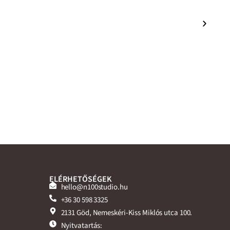
ELÉRHETŐSÉGEK
hello@n100studio.hu
+36 30 598 3325
2131 Göd, Nemeskéri-Kiss Miklós utca 100.
Nyitvatartás: