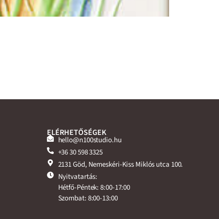
ELÉRHETŐSÉGEK
hello@n100studio.hu
+36 30 598 3325
2131 Göd, Nemeskéri-Kiss Miklós utca 100.
Nyitvatartás:
Hétfő-Péntek: 8:00-17:00
Szombat: 8:00-13:00