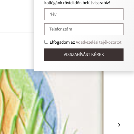
kollégánk rövid időn belül visszahív!
Elfogadom az
Adatkezelési tájékoztatót.
VISSZAHÍVÁST KÉREK