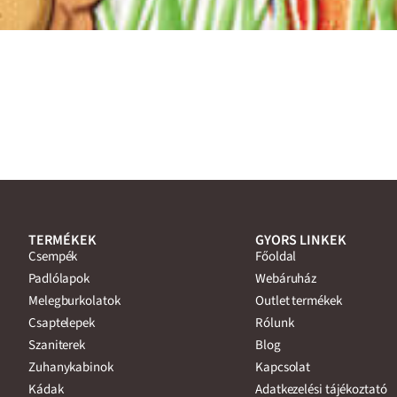
TERMÉKEK
GYORS LINKEK
Csempék
Főoldal
Padlólapok
Webáruház
Melegburkolatok
Outlet termékek
Csaptelepek
Rólunk
Szaniterek
Blog
Zuhanykabinok
Kapcsolat
Kádak
Adatkezelési tájékoztató