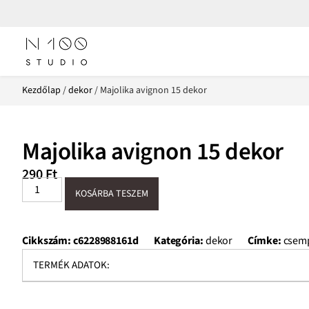
Kezdőlap
/
dekor
/ Majolika avignon 15 dekor
Majolika avignon 15 dekor
290
Ft
KOSÁRBA TESZEM
Cikkszám:
c6228988161d
Kategória:
dekor
Címke:
csem
TERMÉK ADATOK: