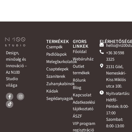
TERMÉKEK
GYORS
ELÉRHETŐSÉG
hello@n100st
LINKEK
Csempék
Főoldal
+36 30 598
Design,
Padlólapok
Webáruház
3325
minőség és
Melegburkolatok
innováció –
Outlet
2131 Göd,
Csaptelepek
Az N100
termékek
Nemeskéri-
Szaniterek
Studio
Kiss Miklós
Rólunk
Zuhanykabinok
világa
utca 100.
Blog
Kádak
Nyitvatartás:
Kapcsolat
Segédanyagok
Hétfő-
Adatkezelési
Péntek: 8:00-
tájékoztató
17:00
ÁSZF
Szombat:
VIP program
8:00-13:00
regisztráció