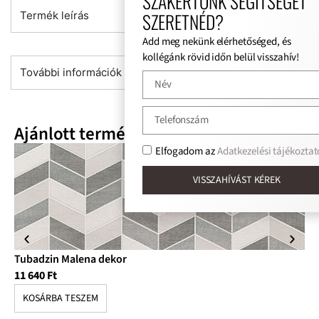
SZAKÉRTŐNK SEGÍTSÉGÉT
SZERETNÉD?
Termék leírás
Add meg nekünk elérhetőséged, és
kollégánk rövid időn belül visszahív!
További információk
Ajánlott termékek
Elfogadom az
Adatkezelési tájékoztat
VISSZAHÍVÁST KÉREK
Tubadzin Malena dekor
Tu
11 640
Ft
3 
KOSÁRBA TESZEM
K