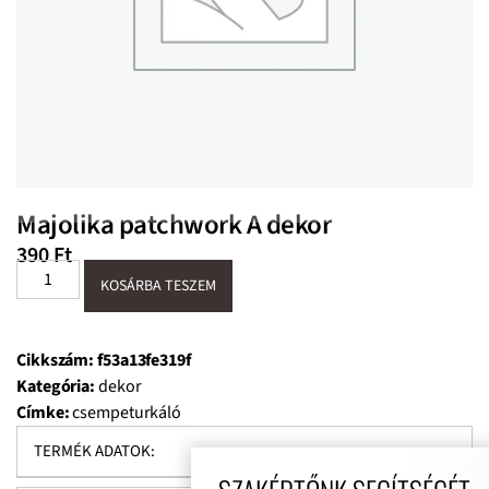
Majolika patchwork A dekor
390
Ft
KOSÁRBA TESZEM
Cikkszám:
f53a13fe319f
Kategória:
dekor
Címke:
csempeturkáló
TERMÉK ADATOK: