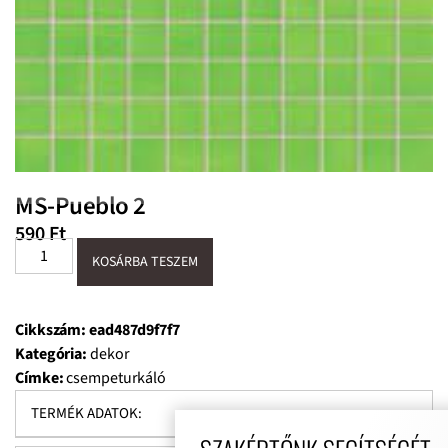
MS-Pueblo 2
590
Ft
KOSÁRBA TESZEM
Cikkszám:
ead487d9f7f7
Kategória:
dekor
Címke:
csempeturkáló
TERMÉK ADATOK: