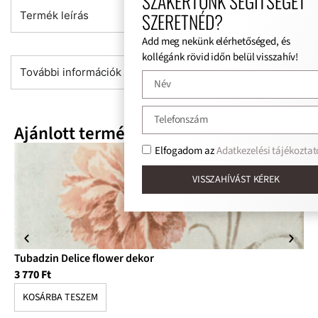
SZAKÉRTŐNK SEGÍTSÉGÉT
SZERETNÉD?
Termék leírás
Add meg nekünk elérhetőséged, és
kollégánk rövid időn belül visszahív!
További információk
Ajánlott termékek
Elfogadom az
Adatkezelési tájékoztat
VISSZAHÍVÁST KÉREK
Tubadzin Delice flower dekor
Tu
3 770
Ft
12
KOSÁRBA TESZEM
K