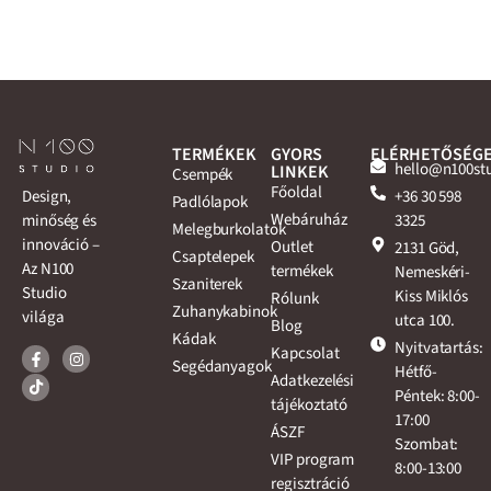
TERMÉKEK
GYORS
ELÉRHETŐSÉG
hello@n100st
LINKEK
Csempék
Főoldal
+36 30 598
Design,
Padlólapok
Webáruház
3325
minőség és
Melegburkolatok
innováció –
Outlet
2131 Göd,
Csaptelepek
Az N100
termékek
Nemeskéri-
Szaniterek
Studio
Kiss Miklós
Rólunk
Zuhanykabinok
világa
utca 100.
Blog
Kádak
Nyitvatartás:
Kapcsolat
Segédanyagok
Hétfő-
Adatkezelési
Péntek: 8:00-
tájékoztató
17:00
ÁSZF
Szombat:
VIP program
8:00-13:00
regisztráció