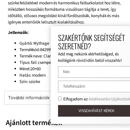
szürke felületével modern és harmonikus falburkolatot hoz létre,
miközben hosszúkás formátuma vizuálisan tágítja a teret, így
időtálló, stílusos megoldást kínál fürdőszobák, konyhák és más
igényes enteriőrök letisztult kialakításához.
Jellemzők:
SZAKÉRTŐNK SEGÍTSÉGÉT
Gyártó: Mythage
SZERETNÉD?
Termékkód:8429991687816
Add meg nekünk elérhetőséged, és
Termék neve: Clarens Gris
kollégánk rövid időn belül visszahív!
Típus: fali csempe
Méret:20×60
Hatás: modern
Szín: szürke
További információk
Elfogadom az
Adatkezelési tájékoztat
VISSZAHÍVÁST KÉREK
Ajánlott termékek