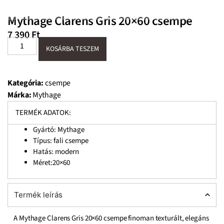
Mythage Clarens Gris 20×60 csempe
7 390
Ft
KOSÁRBA TESZEM
Kategória:
csempe
Márka:
Mythage
TERMÉK ADATOK:
Gyártó: Mythage
Típus: fali csempe
Hatás: modern
Méret:20×60
Termék leírás
A Mythage Clarens Gris 20×60 csempe finoman texturált, elegáns