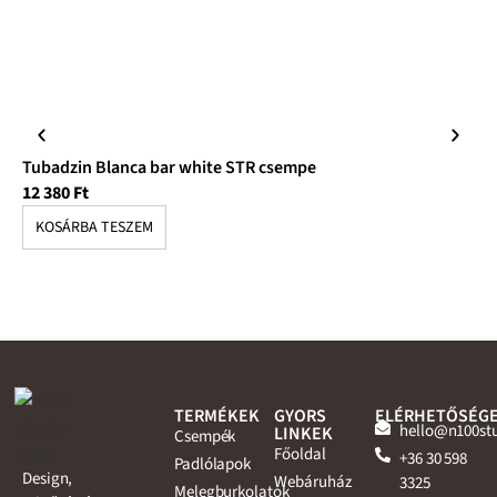
Tubadzin Blanca bar white STR csempe
Tu
12 380
Ft
10
KOSÁRBA TESZEM
K
TERMÉKEK
GYORS
ELÉRHETŐSÉG
hello@n100st
LINKEK
Csempék
Főoldal
+36 30 598
Padlólapok
Design,
Webáruház
3325
Melegburkolatok