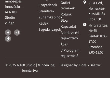
minőség és
Outlet
2131 Göd,
Csaptelepek
innováció –
termékek
Nemeskéri-
Szaniterek
Az N100
Kiss Miklós
Rólunk
Zuhanykabinok
Studio
utca 100.
Blog
világa
Kádak
Nyitvatartás:
Kapcsolat
Segédanyagok
Hétfő-
Adatkezelési
Péntek: 8:00-
tájékoztató
17:00
ÁSZF
Szombat:
VIP program
8:00-13:00
regisztráció
© 2025, N100 Studio | Minden jog
Designed by: Bozsik Beatrix
fenntartva