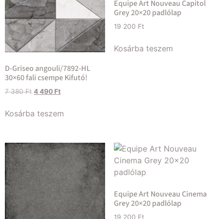
Equipe Art Nouveau Capitol
Grey 20×20 padlólap
19 200
Ft
Kosárba teszem
D-Griseo angouli/7892-HL
30×60 fali csempe Kifutó!
7 380
Ft
4 490
Ft
Kosárba teszem
Equipe Art Nouveau Cinema
Grey 20×20 padlólap
19 200
Ft