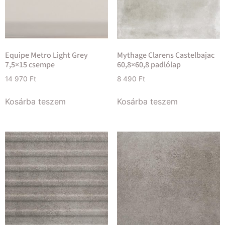
Equipe Metro Light Grey
Mythage Clarens Castelbajac
7,5×15 csempe
60,8×60,8 padlólap
14 970
Ft
8 490
Ft
Kosárba teszem
Kosárba teszem