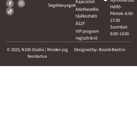
Nyitvatartás:
Kapcsolat
Segédanyagok
Hétfő-
Adatkezelési
Péntek: 8:00-
tájékoztató
17:00
ÁSZF
Szombat:
VIP program
8:00-13:00
regisztráció
© 2025, N100 Studio | Minden jog
Designed by: Bozsik Beatrix
fenntartva