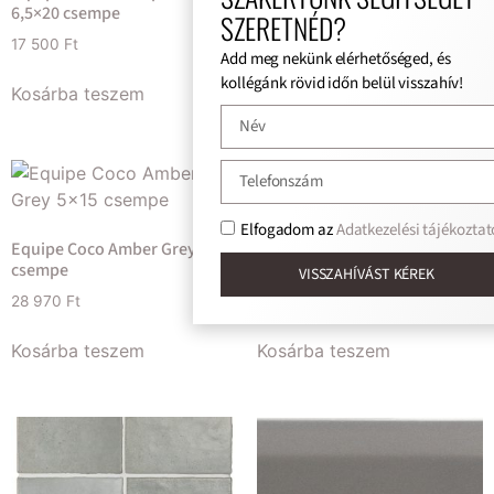
6,5×20 csempe
padlólap
SZERETNÉD?
17 500
Ft
15 970
Ft
Add meg nekünk elérhetőséged, és
kollégánk rövid időn belül visszahív!
Kosárba teszem
Kosárba teszem
Elfogadom az
Adatkezelési tájékoztat
Equipe Coco Amber Grey 5×15
Equipe Coco Amber Grey Matt
csempe
5×15 padlólap
VISSZAHÍVÁST KÉREK
28 970
Ft
28 970
Ft
Kosárba teszem
Kosárba teszem