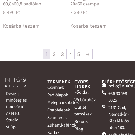
60,8×60,8 padlólap
20×60 csempe
8 490
Ft
7 390
Ft
Kosárba teszem
Kosárba teszem
1
2
3
4
5
→
TERMÉKEK
GYORS
ELÉRHETŐSÉG
hello@n100st
LINKEK
Csempék
Főoldal
+36 30 598
Design,
Padlólapok
Webáruház
3325
minőség és
Melegburkolatok
innováció –
Outlet
2131 Göd,
Csaptelepek
Az N100
termékek
Nemeskéri-
Szaniterek
Studio
Kiss Miklós
Rólunk
Zuhanykabinok
világa
utca 100.
Blog
Kádak