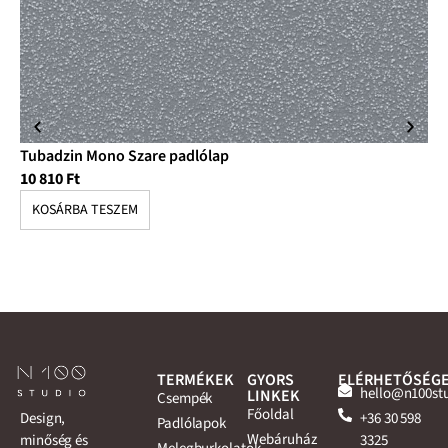
Tubadzin Mono Szare padlólap
Tu
10 810
Ft
10
KOSÁRBA TESZEM
K
TERMÉKEK
GYORS
ELÉRHETŐSÉG
hello@n100st
LINKEK
Csempék
Főoldal
+36 30 598
Design,
Padlólapok
Webáruház
3325
minőség és