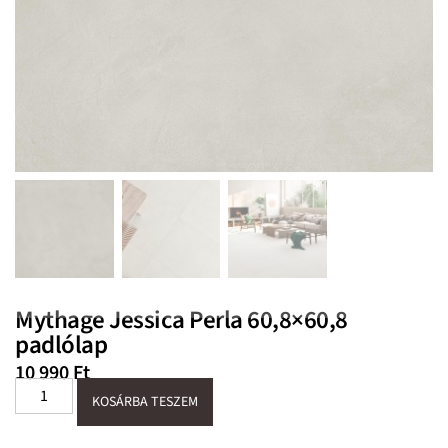
Mythage Jessica Perla 60,8×60,8
padlólap
10 990
Ft
KOSÁRBA TESZEM