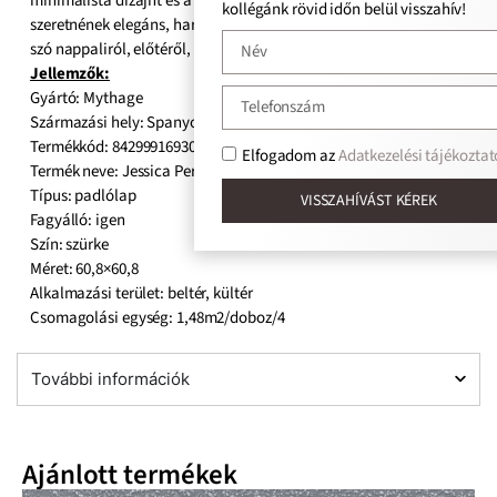
minimalista dizájnt és a természetes színvilágot ötvözve
kollégánk rövid időn belül visszahív!
szeretnének elegáns, harmonikus életteret kialakítani – legyen
szó nappaliról, előtéről, konyháról vagy fürdőszobáról
Jellemzők:
Gyártó: Mythage
Származási hely: Spanyol
Termékkód: 8429991693039
Elfogadom az
Adatkezelési tájékoztat
Termék neve: Jessica Perla
Típus: padlólap
VISSZAHÍVÁST KÉREK
Fagyálló: igen
Szín: szürke
Méret: 60,8×60,8
Alkalmazási terület: beltér, kültér
Csomagolási egység: 1,48m2/doboz/4
További információk
Ajánlott termékek