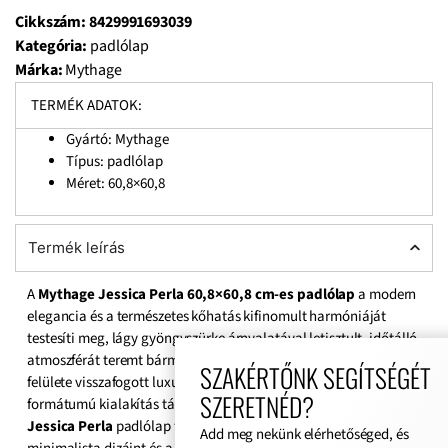
Cikkszám:
8429991693039
Kategória:
padlólap
Márka:
Mythage
TERMÉK ADATOK:
Gyártó: Mythage
Típus: padlólap
Méret: 60,8×60,8
Termék leírás
A
Mythage Jessica Perla 60,8×60,8 cm-es padlólap
a modern
elegancia és a természetes kőhatás kifinomult harmóniáját
testesíti meg, lágy gyöngyszürke árnyalatával letisztult, időtálló
atmoszférát teremt bármely térben. Finom mintázata és selymes
SZAKÉRTŐNK SEGÍTSÉGÉT
felülete visszafogott luxust sugároz, miközben a nagy
SZERETNÉD?
formátumú kialakítás tágas, egységes hatást biztosít a padlón. A
Jessica Perla
padlólap tökéletes választás azok számára, akik a
Add meg nekünk elérhetőséged, és