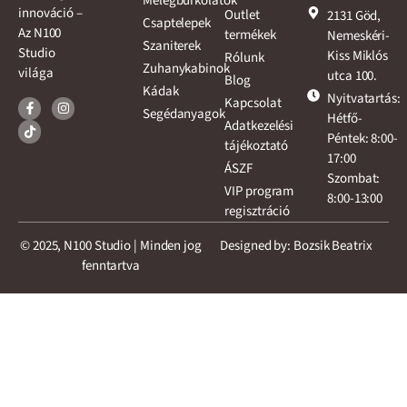
Melegburkolatok
innováció –
Outlet
2131 Göd,
Csaptelepek
Az N100
termékek
Nemeskéri-
Szaniterek
Studio
Kiss Miklós
Rólunk
Zuhanykabinok
világa
utca 100.
Blog
Kádak
Nyitvatartás:
Kapcsolat
Segédanyagok
Hétfő-
Adatkezelési
Péntek: 8:00-
tájékoztató
17:00
ÁSZF
Szombat:
VIP program
8:00-13:00
regisztráció
© 2025, N100 Studio | Minden jog
Designed by: Bozsik Beatrix
fenntartva