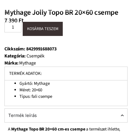
Mythage Jolly Topo BR 20×60 csempe
7 390
Ft
KOSÁRBA TESZEM
Cikkszám:
8429991688073
Kategória:
Csempék
Márka:
Mythage
TERMÉK ADATOK:
Gyártó: Mythage
Méret: 20×60
Típus: fali csempe
Termék leírás
A
Mythage Topo BR 20×60 cm-es csempe
a természet ihlette,