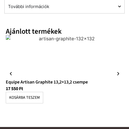
További információk
Ajánlott termékek
Equipe Artisan Graphite 13,2×13,2 csempe
Eq
17 550
Ft
17
KOSÁRBA TESZEM
K