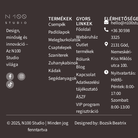
TERMÉKEK
GYORS
ELÉRHETŐSÉG
hello@n100st
LINKEK
Csempék
Főoldal
+36 30 598
Design,
Padlólapok
Webáruház
3325
minőség és
Melegburkolatok
innováció –
Outlet
2131 Göd,
Csaptelepek
Az N100
termékek
Nemeskéri-
Szaniterek
Studio
Kiss Miklós
Rólunk
Zuhanykabinok
világa
utca 100.
Blog
Kádak
Nyitvatartás:
Kapcsolat
Segédanyagok
Hétfő-
Adatkezelési
Péntek: 8:00-
tájékoztató
17:00
ÁSZF
Szombat:
VIP program
8:00-13:00
regisztráció
© 2025, N100 Studio | Minden jog
Designed by: Bozsik Beatrix
fenntartva