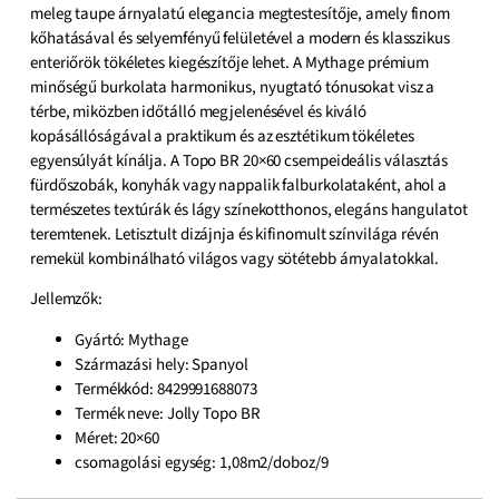
meleg taupe árnyalatú elegancia megtestesítője, amely finom
kőhatásával és selyemfényű felületével a modern és klasszikus
enteriőrök tökéletes kiegészítője lehet. A Mythage prémium
minőségű burkolata harmonikus, nyugtató tónusokat visz a
térbe, miközben időtálló megjelenésével és kiváló
kopásállóságával a praktikum és az esztétikum tökéletes
egyensúlyát kínálja. A Topo BR 20×60 csempeideális választás
fürdőszobák, konyhák vagy nappalik falburkolataként, ahol a
természetes textúrák és lágy színekotthonos, elegáns hangulatot
teremtenek. Letisztult dizájnja és kifinomult színvilága révén
remekül kombinálható világos vagy sötétebb árnyalatokkal.
Jellemzők:
Gyártó: Mythage
Származási hely: Spanyol
Termékkód: 8429991688073
Termék neve: Jolly Topo BR
Méret: 20×60
csomagolási egység: 1,08m2/doboz/9