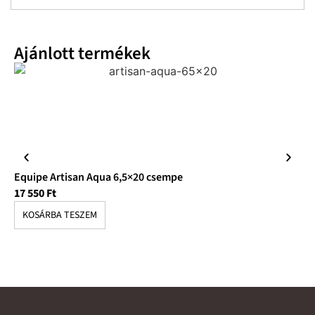
Ajánlott termékek
Equipe Artisan Aqua 6,5×20 csempe
Eq
17 550
Ft
17
KOSÁRBA TESZEM
K