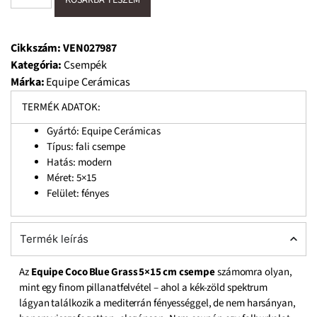
Cikkszám:
VEN027987
Kategória:
Csempék
Márka:
Equipe Cerámicas
TERMÉK ADATOK:
Gyártó: Equipe Cerámicas
Típus: fali csempe
Hatás: modern
Méret: 5×15
Felület: fényes
Termék leírás
Az
Equipe Coco Blue Grass 5×15 cm
csempe
számomra olyan,
mint egy finom pillanatfelvétel – ahol a kék-zöld spektrum
lágyan találkozik a mediterrán fényességgel, de nem harsányan,