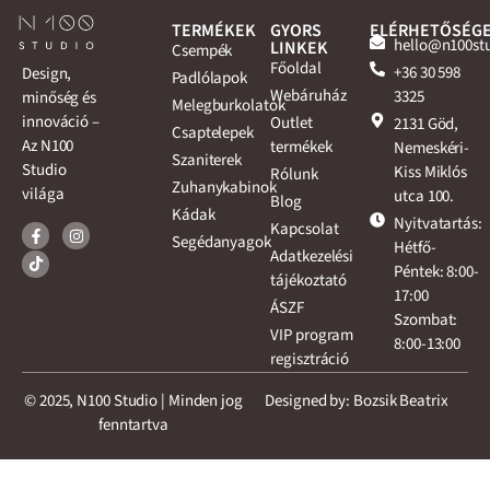
TERMÉKEK
GYORS
ELÉRHETŐSÉG
hello@n100st
LINKEK
Csempék
Főoldal
+36 30 598
Design,
Padlólapok
Webáruház
3325
minőség és
Melegburkolatok
innováció –
Outlet
2131 Göd,
Csaptelepek
Az N100
termékek
Nemeskéri-
Szaniterek
Studio
Kiss Miklós
Rólunk
Zuhanykabinok
világa
utca 100.
Blog
Kádak
Nyitvatartás:
Kapcsolat
Segédanyagok
Hétfő-
Adatkezelési
Péntek: 8:00-
tájékoztató
17:00
ÁSZF
Szombat:
VIP program
8:00-13:00
regisztráció
© 2025, N100 Studio | Minden jog
Designed by: Bozsik Beatrix
fenntartva