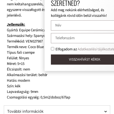
SZERETNÉD?
nem krétahangszerelés, hanem akvarellvonás a tér falán –
egyszerre visszafogott és karakteres, egyszerre nyugodt és
Add meg nekünk elérhetőséged, és
jelenlévő.
kollégánk rövid időn belül visszahív!
Jellemzők:
Gyártó: Equipe Cerámicas
Származási hely: Spanyol
Termékkód: VEN027987
Termék neve: Coco Blue Grass
Elfogadom az
Adatkezelési tájékoztat
Típus: fali csempe
Felület: fényes
VISSZAHÍVÁST KÉREK
Méret: 5×15
Élcsiszolt: nem
Alkalmazási terület: beltér
Hatás: modern
Szín: kék
Lapvastagság: 9mm
Csomagolási egység: 0,5m2/doboz/67lap
További információk