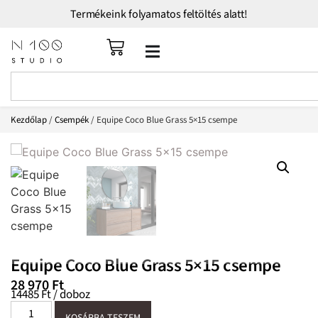
Termékeink folyamatos feltöltés alatt!
Kezdőlap
/
Csempék
/ Equipe Coco Blue Grass 5×15 csempe
Equipe Coco Blue Grass 5×15 csempe
28 970
Ft
14485 Ft / doboz
KOSÁRBA TESZEM