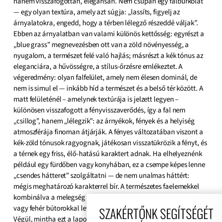
hanem visszafogottan, elegánsan. Nem csupán egy falburkolat
— egy olyan textúra, amely azt súgja: „lassíts, figyelj az
árnyalatokra, engedd, hogy a térben lélegző részeddé váljak”.
Ebben az árnyalatban van valami különös kettősség: egyrészt a
„blue grass” megnevezésben ott van a zöld növényesség, a
nyugalom, a természet felé való hajlás; másrészt a kék tónus az
eleganciára, a hűvösségre, a stílus-őrzésre emlékeztet. A
végeredmény: olyan falfelület, amely nem élesen dominál, de
nem is simul el — inkább híd a természet és a belső tér között. A
matt felületénél – amelynek textúrája is jelzett legyen –
különösen visszafogott a fényvisszaverődés, így a fal nem
„csillog”, hanem „lélegzik”: az árnyékok, fények és a helyiség
atmoszférája finoman átjárják. A fényes változatában viszont a
kék-zöld tónusok ragyognak, játékosan visszatükrözik a fényt, és
a térnek egy friss, élő-hatású karaktert adnak. Ha elhelyeznénk
például egy fürdőben vagy konyhában, ez a csempe képes lenne
„csendes hátteret” szolgáltatni — de nem unalmas háttért:
mégis meghatározó karakterrel bír. A természetes faelemekkel
kombinálva a melegség irányába mozdul, míg a fekete fém-
vagy fehér bútorokkal letisztult, modern kontraszt jöhet létre.
SZAKÉRTŐNK SEGÍTSÉGÉT
Végül, mintha ezt a lapot úgy választanánk, mint egy félhangot: