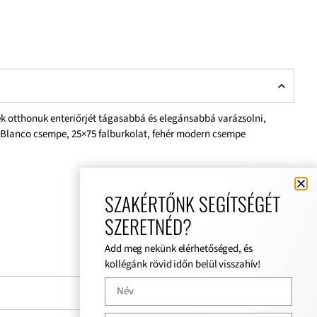
nék otthonuk enteriőrjét tágasabbá és elegánsabbá varázsolni,
a Blanco csempe, 25×75 falburkolat, fehér modern csempe
SZAKÉRTŐNK SEGÍTSÉGÉT
SZERETNÉD?
Add meg nekünk elérhetőséged, és
kollégánk rövid időn belül visszahív!