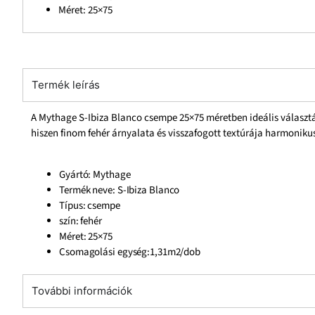
Méret: 25×75
Termék leírás
A Mythage S-Ibiza Blanco csempe 25×75 méretben ideális választás
hiszen finom fehér árnyalata és visszafogott textúrája harmonik
Gyártó: Mythage
Termék neve: S-Ibiza Blanco
Típus: csempe
szín: fehér
Méret: 25×75
Csomagolási egység:1,31m2/dob
További információk