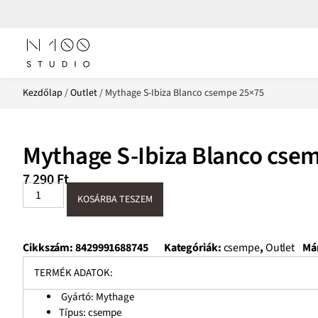
Kezdőlap
/
Outlet
/ Mythage S-Ibiza Blanco csempe 25×75
Mythage S-Ibiza Blanco cse
7 290
Ft
KOSÁRBA TESZEM
Cikkszám:
8429991688745
Kategóriák:
csempe
,
Outlet
Má
TERMÉK ADATOK:
Gyártó: Mythage
Típus: csempe