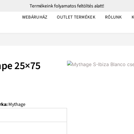
Termékeink folyamatos feltöltés alatt!
WEBÁRUHÁZ
OUTLET TERMÉKEK
RÓLUNK
mpe 25×75
rka:
Mythage