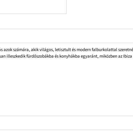
 azok számára, akik világos, letisztult és modern falburkolattal szeret
usan illeszkedik fürdőszobákba és konyhákba egyaránt, miközben az Ibiz