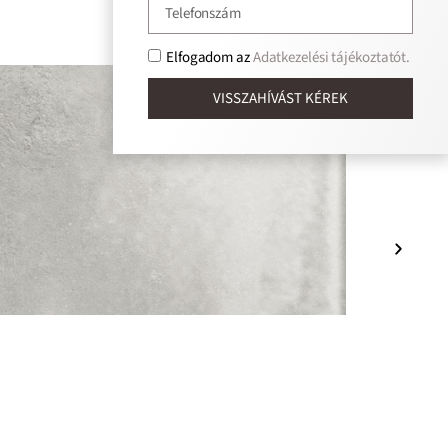
Elfogadom az
Adatkezelési tájékoztatót.
VISSZAHÍVÁST KÉREK