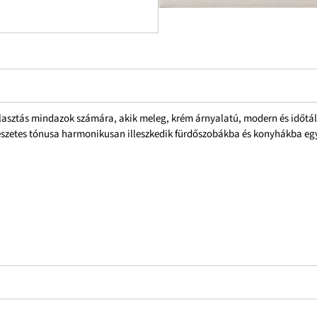
sztás mindazok számára, akik meleg, krém árnyalatú, modern és időtáll
rmészetes tónusa harmonikusan illeszkedik fürdőszobákba és konyhákba e