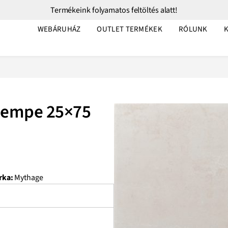
Termékeink folyamatos feltöltés alatt!
WEBÁRUHÁZ
OUTLET TERMÉKEK
RÓLUNK
sempe 25×75
rka:
Mythage