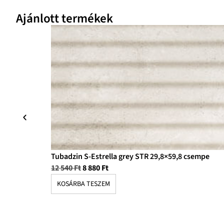
Ajánlott termékek
Tubadzin S-Estrella grey STR 29,8×59,8 csempe
12 540
Ft
8 880
Ft
KOSÁRBA TESZEM