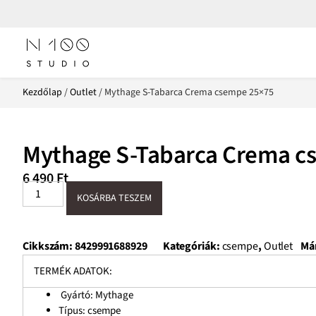
Kezdőlap
/
Outlet
/ Mythage S-Tabarca Crema csempe 25×75
Mythage S-Tabarca Crema c
6 490
Ft
KOSÁRBA TESZEM
Cikkszám:
8429991688929
Kategóriák:
csempe
,
Outlet
Má
TERMÉK ADATOK:
Gyártó: Mythage
Típus: csempe