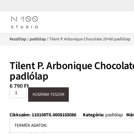
Kezdőlap
/
padlólap
/ Tilent P. Arbonique Chocolate 20×60 padlólap
Tilent P. Arbonique Chocola
padlólap
6 790
Ft
KOSÁRBA TESZEM
Cikkszám:
110106Til.0008103086
Kategória:
padlólap
Már
TERMÉK ADATOK: