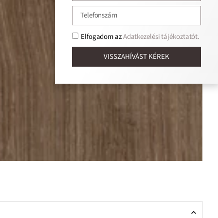
Elfogadom az
Adatkezelési tájékoztatót.
VISSZAHÍVÁST KÉREK