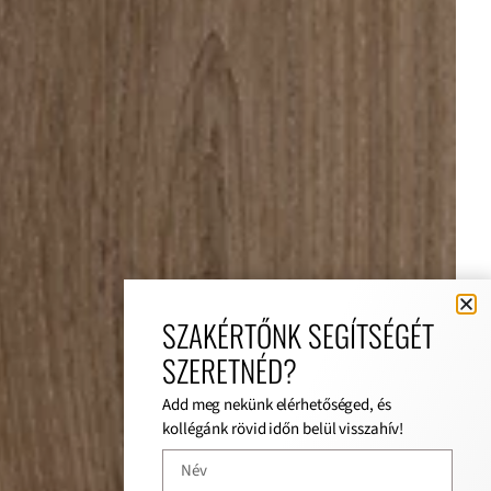
SZAKÉRTŐNK SEGÍTSÉGÉT
SZERETNÉD?
Add meg nekünk elérhetőséged, és
kollégánk rövid időn belül visszahív!