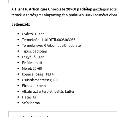
A
Tilent P. Arbonique Chocolate 20×60 padlólap
gazdagon sötét,
térnek; a tartós gres alapanyag és a praktikus 20×60-as méret oly
Jellemzők:
Gyártó: Tilent
Termékkód: 110106Til.0008103086
Termék neve: P. Arbonique Chocolate
Típus: padlólap
Fagyálló: igen
Felület: matt
Méret: 20×60
kopásállóság: PEI 4
Csúszásmentesség: R9
Élcsiszolt: nem
Alkalmazási terület: beltér, kültér
Hatás: fa
Szín: barna