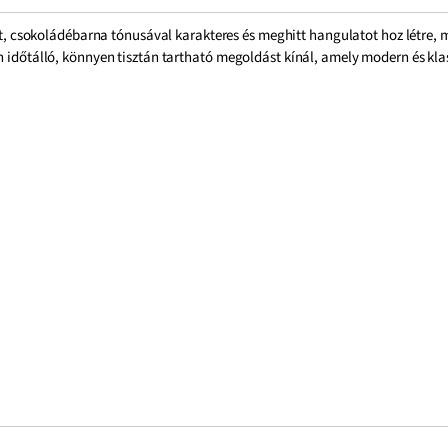
 csokoládébarna tónusával karakteres és meghitt hangulatot hoz létre, m
an időtálló, könnyen tisztán tartható megoldást kínál, amely modern és kla