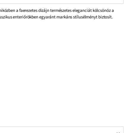
iközben a faerezetes dizájn természetes eleganciát kölcsönöz a
sszikus enteriőrökben egyaránt markáns stílusélményt biztosít.