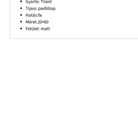
Gyártó: Tilent
Típus: padlólap
Hatás:fa
Méret:20×60
Felület: matt