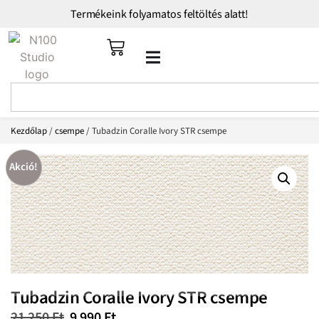
Termékeink folyamatos feltöltés alatt!
Kezdőlap
/
csempe
/ Tubadzin Coralle Ivory STR csempe
Akció!
Tubadzin Coralle Ivory STR csempe
21 250
Ft
9 990
Ft