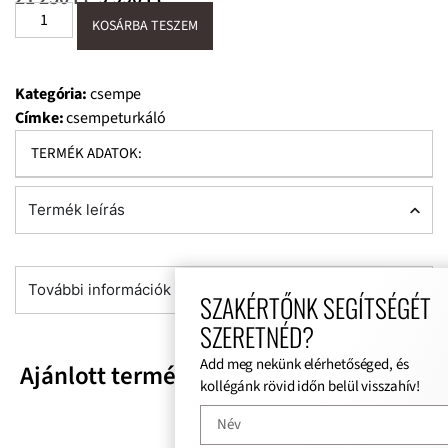
KOSÁRBA TESZEM
Kategória:
csempe
Címke:
csempeturkáló
TERMÉK ADATOK:
Termék leírás
További információk
SZAKÉRTŐNK SEGÍTSÉGÉT
SZERETNÉD?
Add meg nekünk elérhetőséged, és
Ajánlott termékek
kollégánk rövid időn belül visszahív!