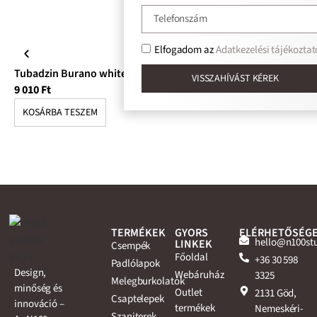
Elfogadom az
Adatkezelési tájékoztat
Tubadzin Burano white csempe
Tu
VISSZAHÍVÁST KÉREK
9 010
Ft
10
KOSÁRBA TESZEM
K
TERMÉKEK
GYORS
ELÉRHETŐSÉG
hello@n100st
LINKEK
Csempék
Főoldal
+36 30 598
Padlólapok
Design,
Webáruház
3325
Melegburkolatok
minőség és
Outlet
2131 Göd,
Csaptelepek
innováció –
termékek
Nemeskéri-
Szaniterek