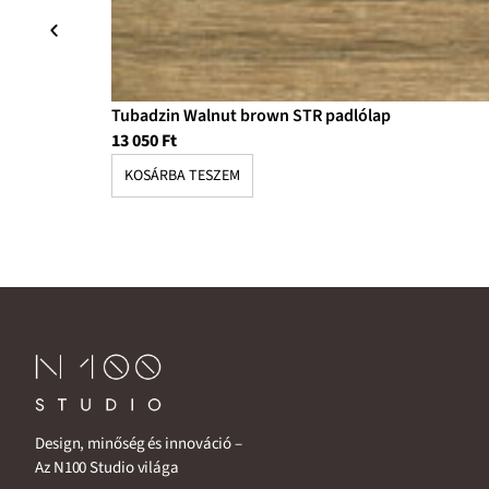
Tubadzin Walnut brown STR padlólap
13 050
Ft
KOSÁRBA TESZEM
Design, minőség és innováció –
Az N100 Studio világa