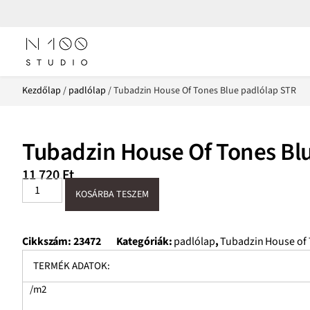
Kezdőlap
/
padlólap
/ Tubadzin House Of Tones Blue padlólap STR
Tubadzin House Of Tones Bl
11 720
Ft
KOSÁRBA TESZEM
Cikkszám:
23472
Kategóriák:
padlólap
,
Tubadzin House of
TERMÉK ADATOK:
/m2