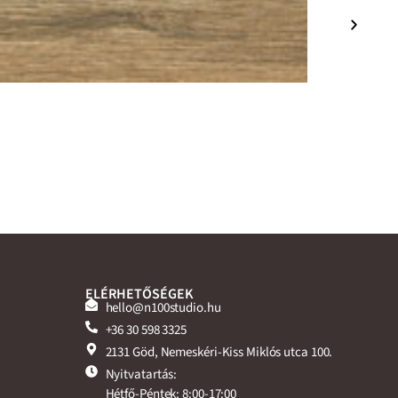
ELÉRHETŐSÉGEK
hello@n100studio.hu
+36 30 598 3325
2131 Göd, Nemeskéri-Kiss Miklós utca 100.
Nyitvatartás:
Hétfő-Péntek: 8:00-17:00