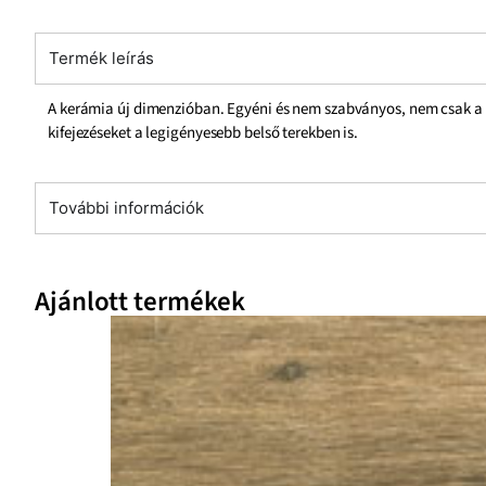
Termék leírás
A kerámia új dimenzióban. Egyéni és nem szabványos, nem csak a fo
kifejezéseket a legigényesebb belső terekben is.
További információk
Ajánlott termékek