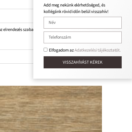
Add meg nekünk elérhetőséged, és
kollégánk rövid időn belül visszahív!
 elrendezés szabadságát kínálja, lehetővé téve az eredeti
Elfogadom az
Adatkezelési tájékoztatót.
VISSZAHÍVÁST KÉREK