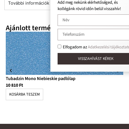
Add meg nekünk elérhetőséged, és
További információk
kollégánk rövid időn belül visszahív!
Ajánlott termékek
Elfogadom az
Adatkezelési tájékoztat
VISSZAHÍVÁST KÉREK
Tubadzin Mono Niebieskie padlólap
Tu
10 810
Ft
17
KOSÁRBA TESZEM
K