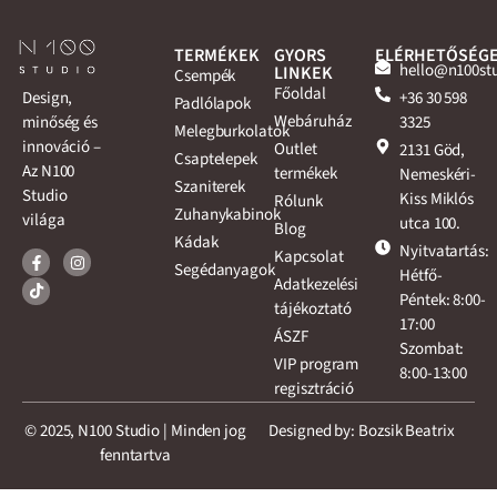
TERMÉKEK
GYORS
ELÉRHETŐSÉG
hello@n100st
LINKEK
Csempék
Főoldal
+36 30 598
Design,
Padlólapok
Webáruház
3325
minőség és
Melegburkolatok
innováció –
Outlet
2131 Göd,
Csaptelepek
Az N100
termékek
Nemeskéri-
Szaniterek
Studio
Kiss Miklós
Rólunk
Zuhanykabinok
világa
utca 100.
Blog
Kádak
Nyitvatartás:
Kapcsolat
Segédanyagok
Hétfő-
Adatkezelési
Péntek: 8:00-
tájékoztató
17:00
ÁSZF
Szombat:
VIP program
8:00-13:00
regisztráció
© 2025, N100 Studio | Minden jog
Designed by: Bozsik Beatrix
fenntartva