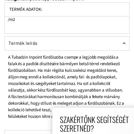
TERMÉK ADATOK:
/m2
Termék leírás
A Tubadzin Inpoint fürdőszoba csempe a legjobb megoldás a
falak és a padlók díszítésére bármilyen belső térrel rendelkező
fürdőszobában. Ha már régóta kulcsrakész megoldást keres,
álljon meg ennél a kollekciónál, amely fal- és padlólapokat,
mozaikokat és szegélyeket tartalmaz. Ha ezt a kollekciót
választja, akkor kész fürdőszobát kap, ugyanabban a stílusban.
A fás textúrákat harmonikusan kombinálják a fekete márvány
dekorokkal, hogy stílust és meleget adjon a fürdőszobának. Ez a
kollekció lehetővé teszi, hogy lenyűgözően szép fürdőszobai
felületeket hozzon létre az elkövetkező évekre!
SZAKÉRTŐNK SEGÍTSÉGÉT
SZERETNÉD?