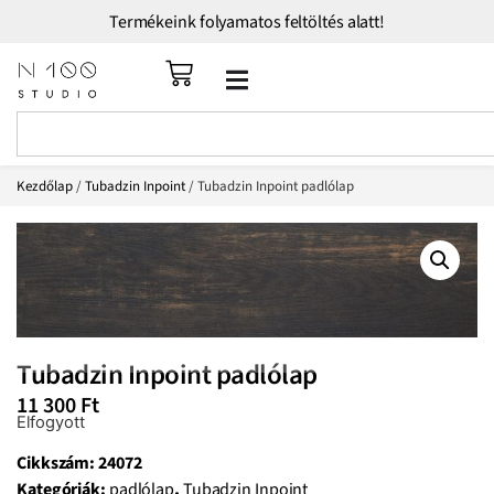
Termékeink folyamatos feltöltés alatt!
Kezdőlap
/
Tubadzin Inpoint
/ Tubadzin Inpoint padlólap
Tubadzin Inpoint padlólap
11 300
Ft
Elfogyott
Cikkszám:
24072
Kategóriák:
padlólap
,
Tubadzin Inpoint