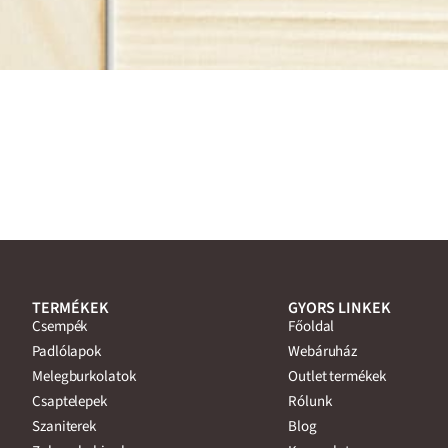
TERMÉKEK
GYORS LINKEK
Csempék
Főoldal
Padlólapok
Webáruház
Melegburkolatok
Outlet termékek
Csaptelepek
Rólunk
Szaniterek
Blog