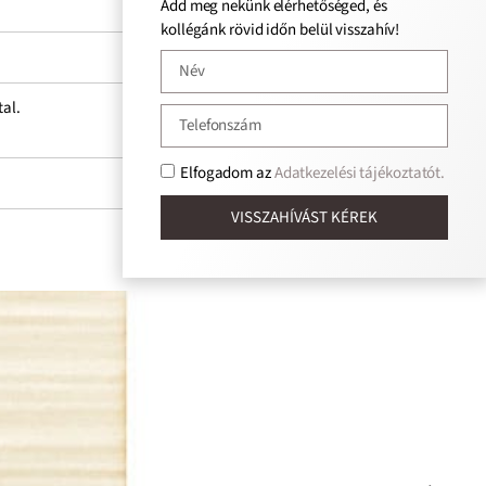
Add meg nekünk elérhetőséged, és
kollégánk rövid időn belül visszahív!
tal.
Elfogadom az
Adatkezelési tájékoztatót.
VISSZAHÍVÁST KÉREK