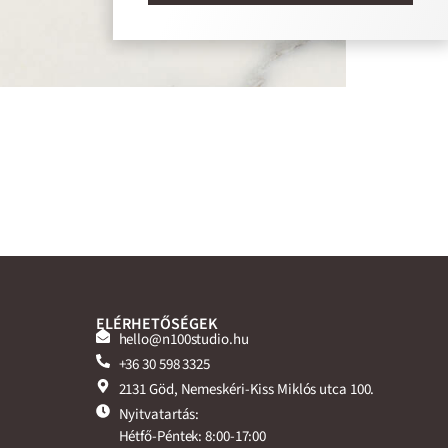
ELÉRHETŐSÉGEK
hello@n100studio.hu
+36 30 598 3325
2131 Göd, Nemeskéri-Kiss Miklós utca 100.
Nyitvatartás:
Hétfő-Péntek: 8:00-17:00