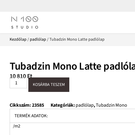
Kezdőlap
/
padlólap
/ Tubadzin Mono Latte padlólap
Tubadzin Mono Latte padlól
10 810
Ft
KOSÁRBA TESZEM
Cikkszám:
23585
Kategóriák:
padlólap
,
Tubadzin Mono
TERMÉK ADATOK:
/m2