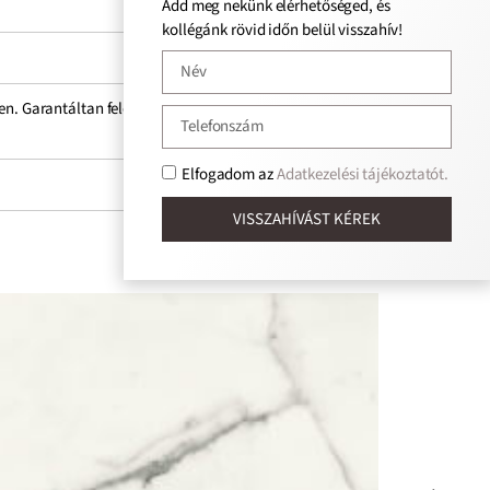
Add meg nekünk elérhetőséged, és
kollégánk rövid időn belül visszahív!
ben. Garantáltan feldob minden helyiséget.
Elfogadom az
Adatkezelési tájékoztatót.
VISSZAHÍVÁST KÉREK