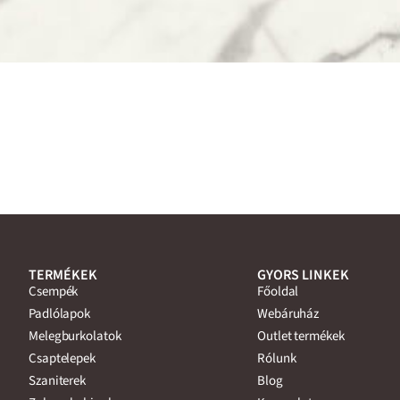
TERMÉKEK
GYORS LINKEK
Csempék
Főoldal
Padlólapok
Webáruház
Melegburkolatok
Outlet termékek
Csaptelepek
Rólunk
Szaniterek
Blog