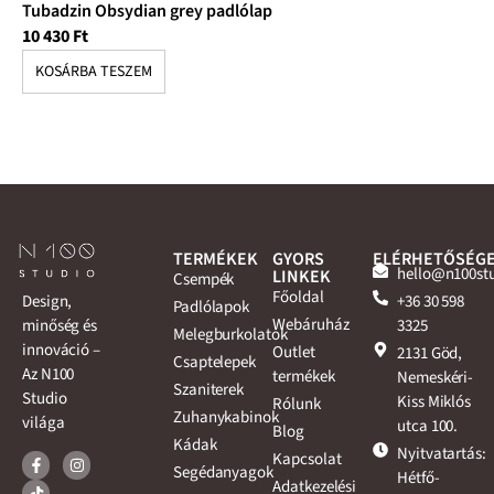
Tubadzin Obsydian grey padlólap
Tu
10 430
Ft
7 
KOSÁRBA TESZEM
K
TERMÉKEK
GYORS
ELÉRHETŐSÉG
hello@n100st
LINKEK
Csempék
Főoldal
+36 30 598
Design,
Padlólapok
Webáruház
3325
minőség és
Melegburkolatok
innováció –
Outlet
2131 Göd,
Csaptelepek
Az N100
termékek
Nemeskéri-
Szaniterek
Studio
Kiss Miklós
Rólunk
Zuhanykabinok
világa
utca 100.
Blog
Kádak
Nyitvatartás:
Kapcsolat
Segédanyagok
Hétfő-
Adatkezelési