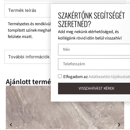
Termék leírás
SZAKÉRTŐNK SEGÍTSÉGÉT
SZERETNÉD?
Természetes és rendkívül kifejező. Ebben a gyűjteményben a
tompított színek meghatározóvá válnak a csempék szerkezeti
Add meg nekünk elérhetőséged, és
felülete miatt.
kollégánk rövid időn belül visszahív!
További információk
Elfogadom az
Adatkezelési tájékoztat
Ajánlott termékek
VISSZAHÍVÁST KÉREK