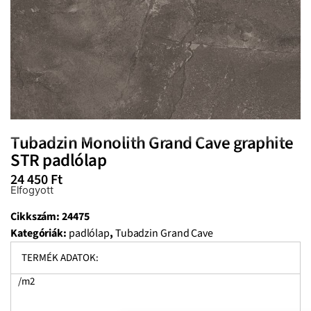
Tubadzin Monolith Grand Cave graphite
STR padlólap
24 450
Ft
Elfogyott
Cikkszám:
24475
Kategóriák:
padlólap
,
Tubadzin Grand Cave
TERMÉK ADATOK:
/m2