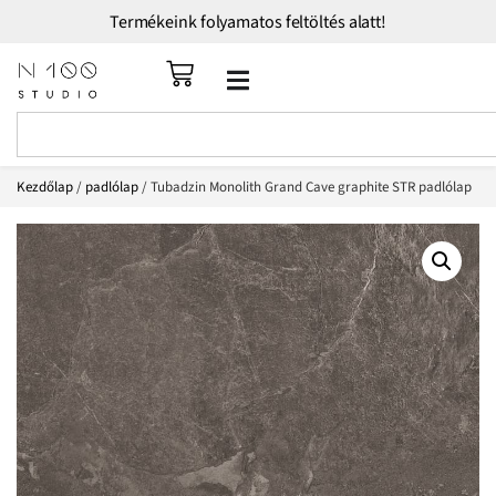
Termékeink folyamatos feltöltés alatt!
Kezdőlap
/
padlólap
/ Tubadzin Monolith Grand Cave graphite STR padlólap