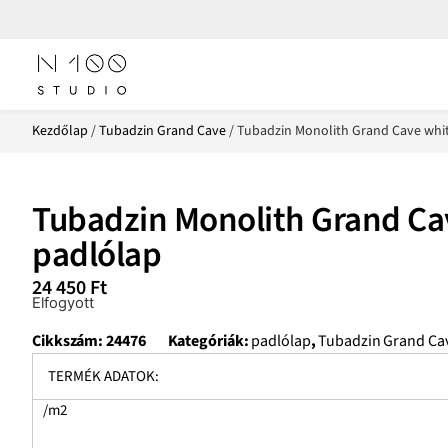
Kezdőlap
/
Tubadzin Grand Cave
/ Tubadzin Monolith Grand Cave whi
Tubadzin Monolith Grand Ca
padlólap
24 450
Ft
Elfogyott
Cikkszám:
24476
Kategóriák:
padlólap
,
Tubadzin Grand Ca
TERMÉK ADATOK:
/m2