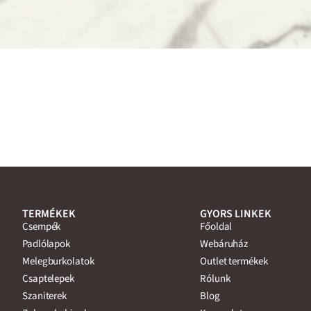
TERMÉKEK
GYORS LINKEK
Csempék
Főoldal
Padlólapok
Webáruház
Melegburkolatok
Outlet termékek
Csaptelepek
Rólunk
Szaniterek
Blog