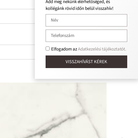
Add meg nekünk elérhetőséged, és
kollégánk rövid időn belül visszahív!
Elfogadom az
Adatkezelési tájékoztatót.
VISSZAHÍVÁST KÉREK