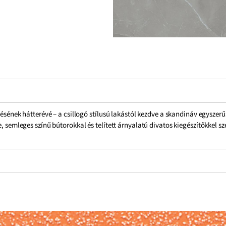
zelésének hátterévé – a csillogó stílusú lakástól kezdve a skandináv egysz
e, semleges színű bútorokkal és telített árnyalatú divatos kiegészítőkkel s