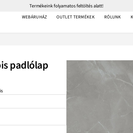
Termékeink folyamatos feltöltés alatt!
WEBÁRUHÁZ
OUTLET TERMÉKEK
RÓLUNK
is padlólap
is