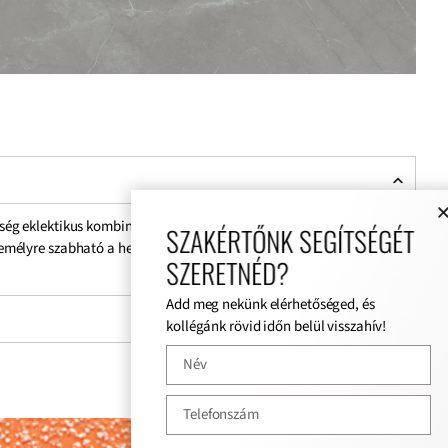
erűség eklektikus kombinációjáig, továbbá retro hangulatú lakásig
SZAKÉRTŐNK SEGÍTSÉGÉT
zemélyre szabható a helyiség.
SZERETNÉD?
Add meg nekünk elérhetőséged, és
kollégánk rövid időn belül visszahív!