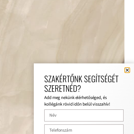
SZAKÉRTŐNK SEGÍTSÉGÉT
SZERETNÉD?
Add meg nekünk elérhetőséged, és
kollégánk rövid időn belül visszahív!