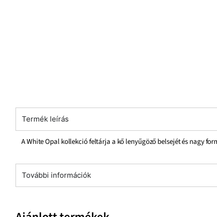
Termék leírás
A White Opal kollekció feltárja a kő lenyűgöző belsejét és nagy fo
További információk