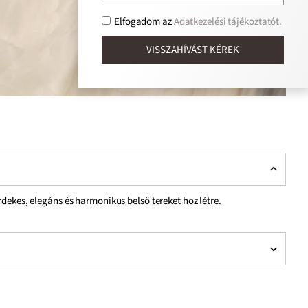
Elfogadom az
Adatkezelési tájékoztatót.
VISSZAHÍVÁST KÉREK
dekes, elegáns és harmonikus belső tereket hoz létre.