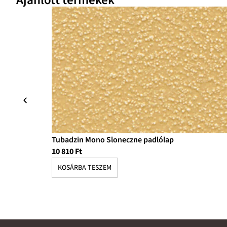
Ajánlott termékek
Tubadzin Mono Sloneczne padlólap
10 810
Ft
KOSÁRBA TESZEM