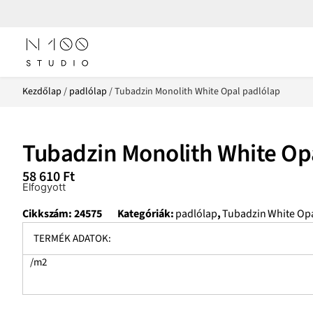
Kezdőlap
/
padlólap
/ Tubadzin Monolith White Opal padlólap
Tubadzin Monolith White Op
58 610
Ft
Elfogyott
Cikkszám:
24575
Kategóriák:
padlólap
,
Tubadzin White Op
TERMÉK ADATOK:
/m2