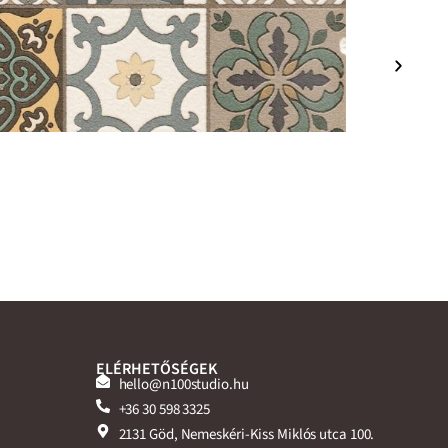
ELÉRHETŐSÉGEK
hello@n100studio.hu
+36 30 598 3325
2131 Göd, Nemeskéri-Kiss Miklós utca 100.