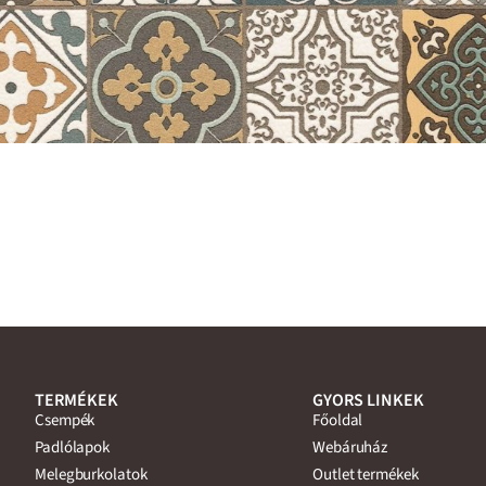
TERMÉKEK
GYORS LINKEK
Csempék
Főoldal
Padlólapok
Webáruház
Melegburkolatok
Outlet termékek