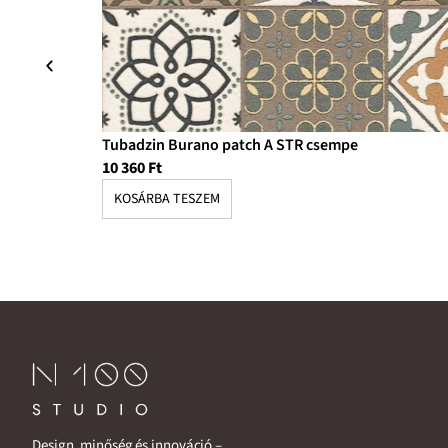
Tubadzin Burano patch A STR csempe
10 360
Ft
KOSÁRBA TESZEM
Design, minőség és innováció –