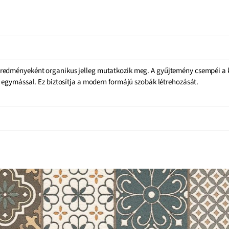
redményeként organikus jelleg mutatkozik meg. A gyűjtemény csempéi a ko
 egymással. Ez biztosítja a modern formájú szobák létrehozását.