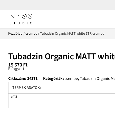
Kezdőlap
/
csempe
/ Tubadzin Organic MATT white STR csempe
Tubadzin Organic MATT whi
19 670
Ft
Elfogyott
Cikkszám:
24371
Kategóriák:
csempe
,
Tubadzin Organic Ma
TERMÉK ADATOK:
/m2