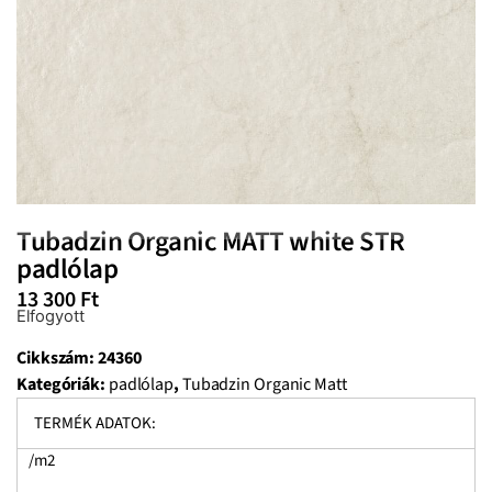
Tubadzin Organic MATT white STR
padlólap
13 300
Ft
Elfogyott
Cikkszám:
24360
Kategóriák:
padlólap
,
Tubadzin Organic Matt
TERMÉK ADATOK:
/m2