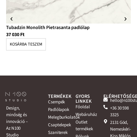
Tubadzin Monolith Pietrasanta padlólap
Tu
37 030
Ft
10
KOSÁRBA TESZEM
K
TERMÉKEK
GYORS
ELÉRHETŐSÉG
hello@n100st
LINKEK
Csempék
Főoldal
+36 30 598
Design,
Padlólapok
Webáruház
3325
minőség és
Melegburkolatok
innováció –
Outlet
2131 Göd,
Csaptelepek
Az N100
termékek
Nemeskéri-
Szaniterek
Studio
Kiss Miklós
Rólunk