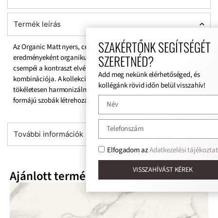
Termék leírás
SZAKÉRTŐNK SEGÍTSÉGÉT
Az Organic Matt nyers, cementhátterű kő kombinációja, melynek
SZERETNÉD?
eredményeként organikus jelleg mutatkozik meg. A gyűjtemény
csempéi a kontraszt elvén alapulnak – a fehér és a mély szürke
Add meg nekünk elérhetőséged, és
kombinációja. A kollekció elemei két árnyalaton belül
kollégánk rövid időn belül visszahív!
tökéletesen harmonizálnak egymással. Ez biztosítja a modern
formájú szobák létrehozását.
További információk
Elfogadom az
Adatkezelési tájékoztat
VISSZAHÍVÁST KÉREK
Ajánlott termékek