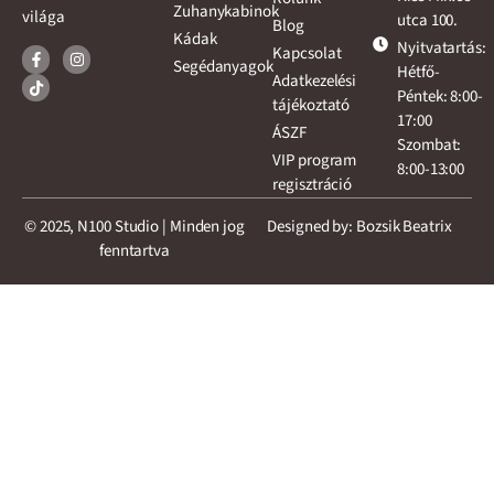
Zuhanykabinok
világa
utca 100.
Blog
Kádak
Nyitvatartás:
Kapcsolat
Segédanyagok
Hétfő-
Adatkezelési
Péntek: 8:00-
tájékoztató
17:00
ÁSZF
Szombat:
VIP program
8:00-13:00
regisztráció
© 2025, N100 Studio | Minden jog
Designed by: Bozsik Beatrix
fenntartva