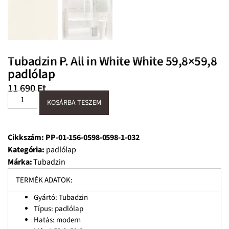
Tubadzin P. All in White White 59,8×59,8
padlólap
11 690
Ft
KOSÁRBA TESZEM
Cikkszám:
PP-01-156-0598-0598-1-032
Kategória:
padlólap
Márka:
Tubadzin
TERMÉK ADATOK:
Gyártó: Tubadzin
Típus: padlólap
Hatás: modern