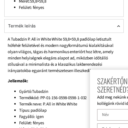
Méret:59,8×59,8
Felület: fényes
Termék leírás
A Tubadzin P. All in White White 59,8×59,8 padlólap letisztult
hófehér felületével és modern nagyformátumú kialakításával
olyan világos, tágas és harmonikus enteriőrt hoz létre, amely
minden helyiségnek elegáns alapot ad, miközben időtálló
stílusával a minimalista és a klasszikus lakberendezési
irányzatokba egyaránt természetesen illeszkedik.
SZAKÉRTŐNK SEGÍ
Jellemzők:
SZERETNÉD?
Gyártó:Tubadzin
Add meg nekünk elérhetőség
Termékkód: PP-01-156-0598-0598-1-032
kollégánk rövid időn belül vi
Termék neve: P. All in White White
Típus: padlólap
Fagyálló: igen
Felület: fényes