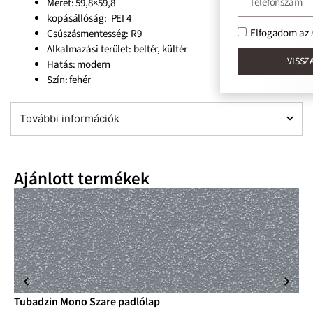
Méret: 59,8×59,8
kopásállóság: PEI 4
Elfogadom az
Adatkezelés
Csúszásmentesség: R9
Alkalmazási terület: beltér, kültér
VISSZAHÍVÁST KÉ
Hatás: modern
Szín: fehér
További információk
Ajánlott termékek
Tubadzin Mono Szare padlólap
Tu