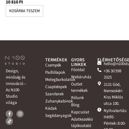
10 810
Ft
10
KOSÁRBA TESZEM
K
TERMÉKEK
GYORS
ELÉRHETŐSÉG
hello@n100st
LINKEK
Csempék
Főoldal
+36 30 598
Design,
Padlólapok
Webáruház
3325
minőség és
Melegburkolatok
innováció –
Outlet
2131 Göd,
Csaptelepek
Az N100
termékek
Nemeskéri-
Szaniterek
Studio
Kiss Miklós
Rólunk
Zuhanykabinok
világa
utca 100.
Blog
Kádak
Nyitvatartás:
Kapcsolat
Segédanyagok
Hétfő-
Adatkezelési
Péntek: 8:00-
tájékoztató