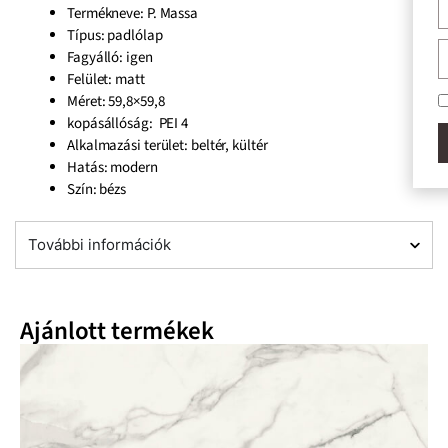
Termékneve: P. Massa
Típus: padlólap
Fagyálló: igen
Felület: matt
Méret: 59,8×59,8
Elfogadom az
Adat
kopásállóság: PEI 4
VISSZAHÍ
Alkalmazási terület: beltér, kültér
Hatás: modern
Szín: bézs
További információk
Ajánlott termékek