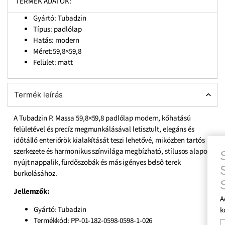
TERMÉK ADATOK:
Gyártó: Tubadzin
Típus: padlólap
Hatás: modern
Méret:59,8×59,8
Felület: matt
Termék leírás
A Tubadzin P. Massa 59,8×59,8 padlólap modern, kőhatású
felületével és precíz megmunkálásával letisztult, elegáns és
időtálló enteriőrök kialakítását teszi lehetővé, miközben tartós
szerkezete és harmonikus színvilága megbízható, stílusos alapot
SZAKÉRT
nyújt nappalik, fürdőszobák és más igényes belső terek
SEGÍTSÉG
burkolásához.
SZERETN
J
ellemzők:
Add meg nekünk elérh
Gyártó: Tubadzin
kollégánk rövid időn b
Termékkód: PP-01-182-0598-0598-1-026