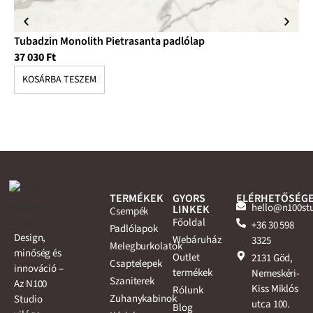
Tubadzin Monolith Pietrasanta padlólap
Tu
37 030
Ft
10
KOSÁRBA TESZEM
K
TERMÉKEK
GYORS
ELÉRHETŐSÉG
hello@n100st
LINKEK
Csempék
Főoldal
+36 30 598
Padlólapok
Design,
Webáruház
3325
Melegburkolatok
minőség és
Outlet
2131 Göd,
Csaptelepek
innováció –
termékek
Nemeskéri-
Szaniterek
Az N100
Kiss Miklós
Rólunk
Zuhanykabinok
Studio
utca 100.
Blog