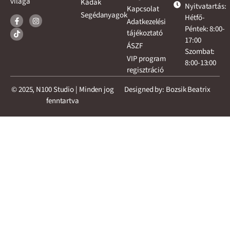
világa
Kádak
Nyitvatartás:
Kapcsolat
Segédanyagok
Hétfő-
Adatkezelési
Péntek: 8:00-
tájékoztató
17:00
ÁSZF
Szombat:
VIP program
8:00-13:00
regisztráció
© 2025, N100 Studio | Minden jog
Designed by: Bozsik Beatrix
fenntartva