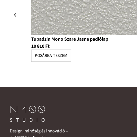
Tubadzin Mono Szare Jasne padlólap
10 810
Ft
KOSÁRBA TESZEM
Design, minőség és innováció –