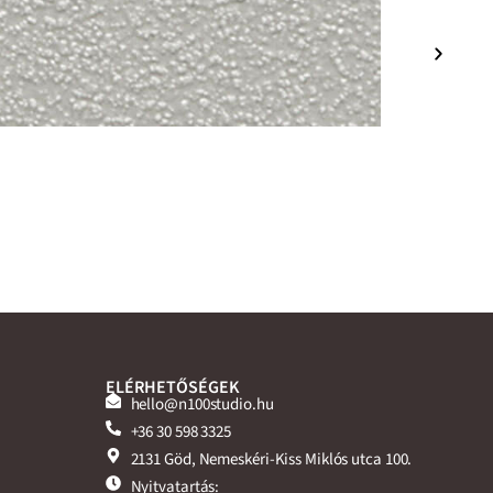
ELÉRHETŐSÉGEK
hello@n100studio.hu
+36 30 598 3325
2131 Göd, Nemeskéri-Kiss Miklós utca 100.
Nyitvatartás: