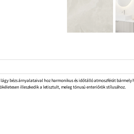
, lágy bézs árnyalataival hoz harmonikus és időtálló atmoszférát bármel
ökéletesen illeszkedik a letisztult, meleg tónusú enteriőrök stílusához.