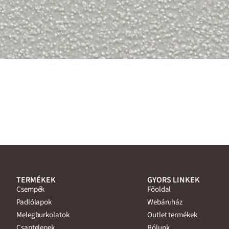
TERMÉKEK
GYORS LINKEK
Csempék
Főoldal
Padlólapok
Webáruház
Melegburkolatok
Outlet termékek
Csaptelepek
Rólunk