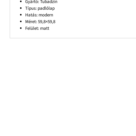
Gyártó: Tubadzin
Típus: padlólap
Hatás: modern
Méret: 59,8×59,8
Felület: matt