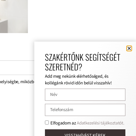
SZAKÉRTŐNK SEGÍTSÉGÉT
SZERETNÉD?
Add meg nekünk elérhetőséged, és
y helyiségbe, miközben kiegyensúlyozott mintázata és modern
kollégánk rövid időn belül visszahív!
Elfogadom az
Adatkezelési tájékoztatót.
VISSZAHÍVÁST KÉREK