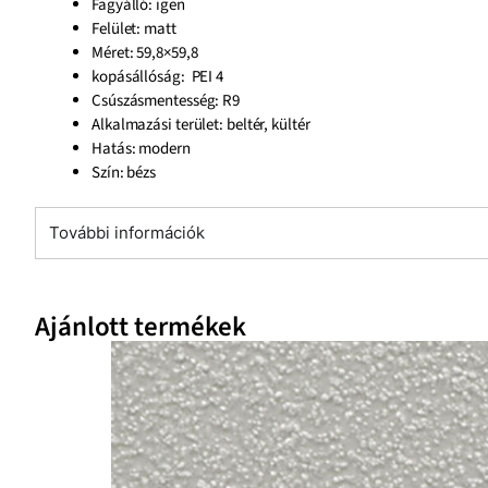
Fagyálló: igen
Felület: matt
Méret: 59,8×59,8
kopásállóság: PEI 4
Csúszásmentesség: R9
Alkalmazási terület: beltér, kültér
Hatás: modern
Szín: bézs
További információk
Ajánlott termékek